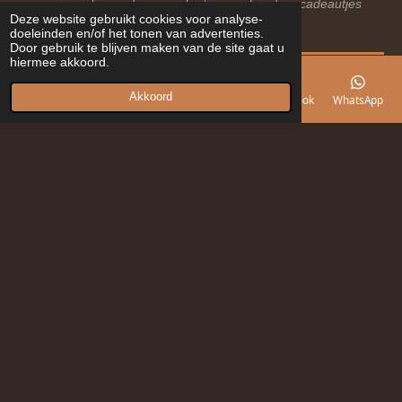
reviews. Er worden geen kortingen of andere cadeautjes
Deze website gebruikt cookies voor analyse-
gegeven.”
doeleinden en/of het tonen van advertenties.
Door gebruik te blijven maken van de site gaat u
hiermee akkoord.
Akkoord
E-mailadres
Telefoonnummer
Kaart
Facebook
WhatsApp
Informatie
Over ons
Contact
Betaalmogelijkheden
Levertijd & verzendkosten
Retourneren