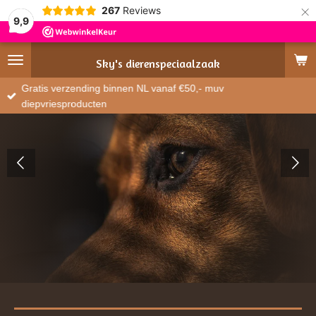
×
267
Reviews
9,9
Sky's
dierenspeciaalzaak
Gratis verzending binnen NL vanaf €50,- muv
diepvriesproducten