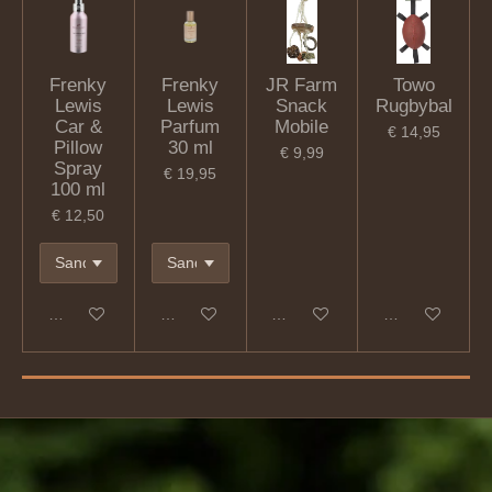
Frenky
Frenky
JR Farm
Towo
Lewis
Lewis
Snack
Rugbybal
Car &
Parfum
Mobile
€ 14,95
Pillow
30 ml
€ 9,99
Spray
€ 19,95
100 ml
€ 12,50
In winkelwagen
In winkelwagen
In winkelwagen
In winkelwagen