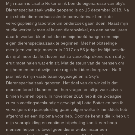
Mijn naam is Lisette Reker en ik ben de eigenaresse van Sky's
Dierenspeciaalzaak welke geopend is op 15 december 2018. Na
mijn studie dierenartsassistente paraveterinair ben ik de
vervolgopleiding laboratorium onderzoek gaan doen. Naast mijn
studie werkte ik toen al in een dierenwinkel, na een aantal jaren
daar te werken bleef het idee in mijn hoofd hangen om mijn
eigen dierenspeciaalzaak te beginnen. Met het plotselinge
overlijden van mijn moeder in 2017 op 56 jarige leeftijd besefte
ik mij al meer dat het leven niet zo vanzelfsprekend is en dat je
eruit moet halen wat erin zit. Met de steun van de mensen om
mij heen en een duwtje in de rug is het idee doorgezet. Na 6
jaar heb ik mijn vaste baan opgezegd en is Sky’s
Dierenspeciaalzaak geboren. Het doel van de winkel is dat
mensen terecht kunnen met hun vragen en altijd voor advies
binnen kunnen lopen. In november 2018 heb ik de 2-daagse
cursus voedingsdeskundige gevolgd bij Lotte Botter en ben ik
vervolgens de jaaropleiding gaan volgen welke ik inmiddels heb
afgerond en een diploma voor heb. Door de kennis die ik heb uit
mijn vooropleiding en continue bijscholing kan ik een hoop
mensen helpen, oftewel geen dierenwinkel maar een