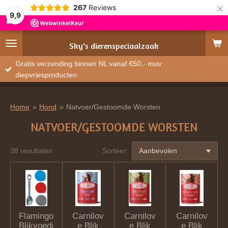
×
267
Reviews
9,9
Sky's
dierenspeciaalzaak
Gratis verzending binnen NL vanaf €50,- muv
diepvriesproducten
Home
»
Hond
»
Natvoer/Gestoomde Worsten
NATVOER/GESTOOMDE WORSTEN
38 resultaten
Sorteer:
Flamingo
Carnilov
Carnilov
Carnilov
Blikvoedi
e Blik
e Blik
e Blik