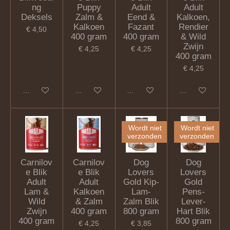
ng
Puppy
Adult
Adult
Deksels
Zalm &
Eend &
Kalkoen,
Kalkoen
Fazant
Rendier
€ 4,50
400 gram
400 gram
& Wild
Zwijn
€ 4,25
€ 4,25
400 gram
€ 4,25
In winkelwagen
In winkelwagen
In winkelwagen
In winkelwagen
Wordt niet
Wordt niet
verzonden
verzonden
Carnilov
Carnilov
Dog
Dog
e Blik
e Blik
Lovers
Lovers
Adult
Adult
Gold Kip-
Gold
Lam &
Kalkoen
Lam-
Pens-
Wild
& Zalm
Zalm Blik
Lever-
Zwijn
400 gram
800 gram
Hart Blik
400 gram
800 gram
€ 4,25
€ 3,85