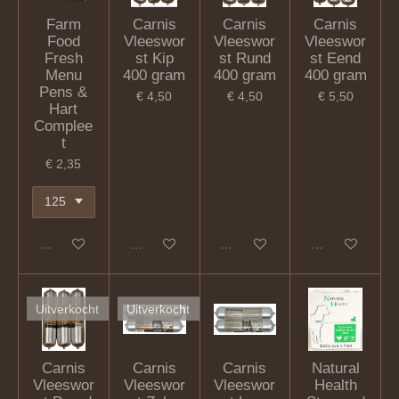
Farm
Carnis
Carnis
Carnis
Food
Vleeswor
Vleeswor
Vleeswor
Fresh
st Kip
st Rund
st Eend
Menu
400 gram
400 gram
400 gram
Pens &
€ 4,50
€ 4,50
€ 5,50
Hart
Complee
t
€ 2,35
In winkelwagen
Houd mij op de hoogte
Houd mij op de hoogte
In winkelwagen
Uitverkocht
Uitverkocht
Carnis
Carnis
Carnis
Natural
Vleeswor
Vleeswor
Vleeswor
Health