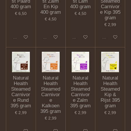
st Paard
st Zalm
st Lam
Steamed
400 gram
En Kip
400 gram
Carnivor
400 gram
e Kip 395
€ 6,50
€ 4,50
gram
€ 4,50
€ 2,99
Houd mij op de hoogte
Houd mij op de hoogte
In winkelwagen
In winkelwagen
Natural
Natural
Natural
Natural
Health
Health
Health
Health
Steamed
Steamed
Steamed
Steamed
Carnivor
Carnivor
Carnivor
Kip &
e Rund
e
e Zalm
Rijst 395
395 gram
Kalkoen
395 gram
gram
395 gram
€ 2,99
€ 2,99
€ 2,99
€ 2,99
In winkelwagen
In winkelwagen
In winkelwagen
In winkelwagen