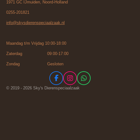
1971 GC IJmuiden, Noord-Holland
0255-201821
info@skysdierenspeciaalzaak.nl
Maandag t/m Vrijdag 10:00-18:00
Zaterdag 09:00-17:00
Zondag Gesloten
F
I
W
a
n
h
© 2019 - 2026 Sky's Dierenspeciaalzaak
c
s
a
e
t
t
b
a
s
o
g
A
o
r
p
k
a
p
m