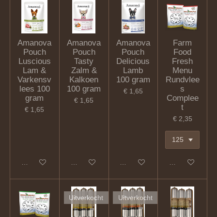
Amanova
Amanova
Amanova
Farm
Pouch
Pouch
Pouch
Food
Luscious
Tasty
Delicious
Fresh
Lam &
Zalm &
Lamb
Menu
Varkensv
Kalkoen
100 gram
Rundvlee
lees 100
100 gram
s
€ 1,65
gram
Complee
€ 1,65
t
€ 1,65
€ 2,35
In winkelwagen
In winkelwagen
In winkelwagen
In winkelwagen
Uitverkocht
Uitverkocht