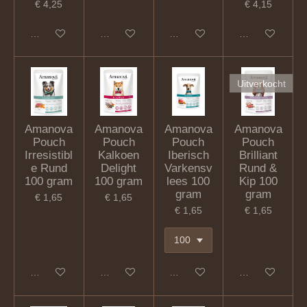
€ 4,25
€ 4,15
In winkelwagen
In winkelwagen
In winkelwagen
In winkelwagen
Uitverkocht
Amanova
Amanova
Amanova
Amanova
Pouch
Pouch
Pouch
Pouch
Irresistibl
Kalkoen
Iberisch
Brilliant
e Rund
Delight
Varkensv
Rund &
100 gram
100 gram
lees 100
Kip 100
gram
gram
€ 1,65
€ 1,65
€ 1,65
€ 1,65
In winkelwagen
In winkelwagen
In winkelwagen
Houd mij op de