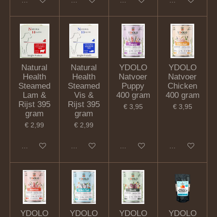
Natural
Natural
YDOLO
YDOLO
Health
Health
Natvoer
Natvoer
Steamed
Steamed
Puppy
Chicken
Lam &
Vis &
400 gram
400 gram
Rijst 395
Rijst 395
€ 3,95
€ 3,95
gram
gram
€ 2,99
€ 2,99
In winkelwagen
In winkelwagen
In winkelwagen
In winkelwagen
YDOLO
YDOLO
YDOLO
YDOLO