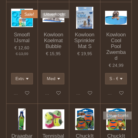
Sale!
Uitverkocht
Smoofl
Kowloon
Kowloon
Kowloon
IJsmal
Koelmat
Sprinkler
Cool
Bubble
Mat S
Pool
€ 12,60
Zwemba
€ 15,95
€ 19,95
€ 13,99
d
€ 24,99
In winkelwagen
Houd mij op de hoogte
In winkelwagen
In winkelwagen
Uitverkocht
Draagbar
Tennisbal
ChuckIt
ChuckIt