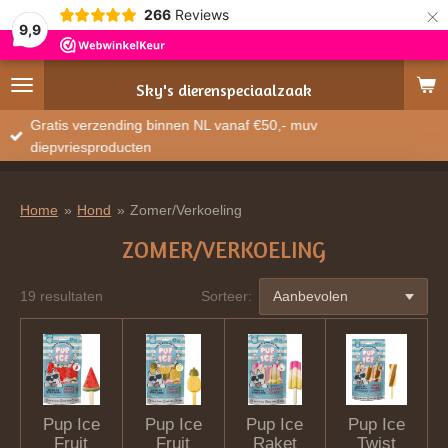
×
266
Reviews
9,9
Sky's
dierenspeciaalzaak
Gratis verzending binnen NL vanaf €50,- muv
diepvriesproducten
Home
»
Hond
»
Zomer/Verkoeling
ZOMER/VERKOELING
19 resultaten
Sorteer:
Pup Ice
Pup Ice
Pup Ice
Pup Ice
Fruit
Fruit
Raket
Twist