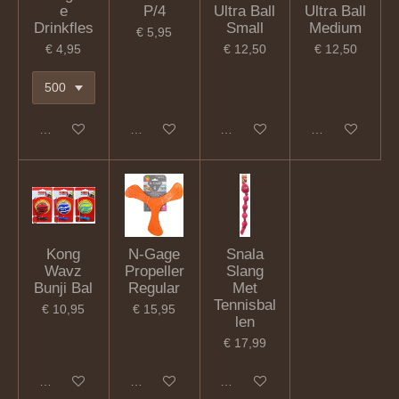
e
P/4
Ultra Ball
Ultra Ball
Drinkfles
Small
Medium
€ 5,95
€ 4,95
€ 12,50
€ 12,50
In winkelwagen
In winkelwagen
In winkelwagen
Houd mij op de
Kong
N-Gage
Snala
Wavz
Propeller
Slang
Bunji Bal
Regular
Met
Tennisbal
€ 10,95
€ 15,95
len
€ 17,99
In winkelwagen
In winkelwagen
In winkelwagen