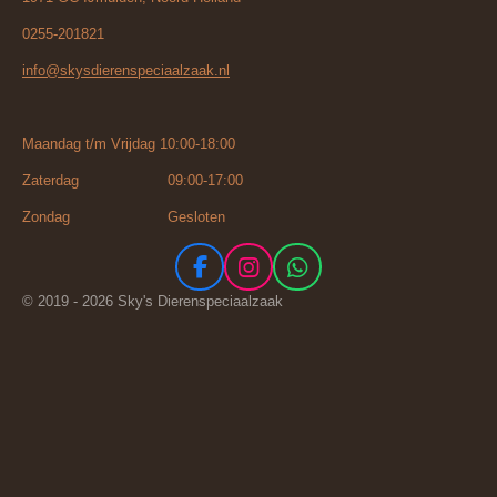
0255-201821
info@skysdierenspeciaalzaak.nl
Maandag t/m Vrijdag 10:00-18:00
Zaterdag 09:00-17:00
Zondag Gesloten
F
I
W
a
n
h
© 2019 - 2026 Sky's Dierenspeciaalzaak
c
s
a
e
t
t
b
a
s
o
g
A
o
r
p
k
a
p
m