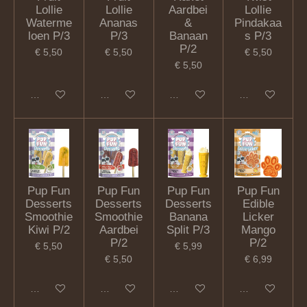
Lollie
Lollie
Aardbei
Lollie
Waterme
Ananas
&
Pindakaa
loen P/3
P/3
Banaan
s P/3
P/2
€ 5,50
€ 5,50
€ 5,50
€ 5,50
In winkelwagen
In winkelwagen
In winkelwagen
In winkelwagen
Pup Fun
Pup Fun
Pup Fun
Pup Fun
Desserts
Desserts
Desserts
Edible
Smoothie
Smoothie
Banana
Licker
Kiwi P/2
Aardbei
Split P/3
Mango
P/2
P/2
€ 5,50
€ 5,99
€ 5,50
€ 6,99
In winkelwagen
In winkelwagen
In winkelwagen
In winkelwagen