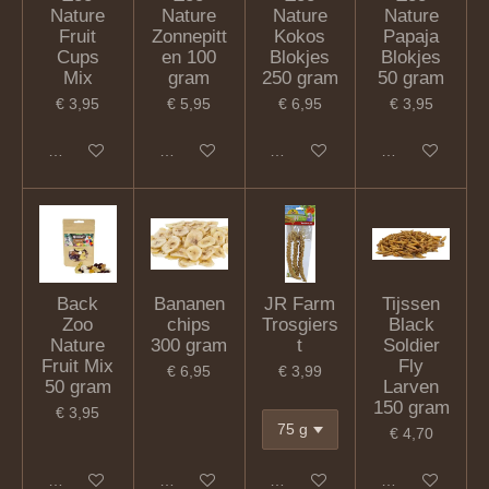
Nature
Nature
Nature
Nature
Fruit
Zonnepitt
Kokos
Papaja
Cups
en 100
Blokjes
Blokjes
Mix
gram
250 gram
50 gram
€ 3,95
€ 5,95
€ 6,95
€ 3,95
In winkelwagen
In winkelwagen
In winkelwagen
In winkelwagen
Back
Bananen
JR Farm
Tijssen
Zoo
chips
Trosgiers
Black
Nature
300 gram
t
Soldier
Fruit Mix
Fly
€ 6,95
€ 3,99
50 gram
Larven
150 gram
€ 3,95
€ 4,70
In winkelwagen
In winkelwagen
In winkelwagen
In winkelwagen