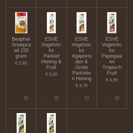
Beaphar
ESVE
ESVE
ESVE
Snoepza
Vogelstic
Vogelstic
Vogelstic
ad 150
ks
ks
ks
gram
Parkiet
Agaporni
Papegaai
Honing &
den &
en
€ 2,65
Fruit
Grote
Tropisch
Parkiete
Fruit
€ 3,20
n Honing
€ 4,99
€ 4,70
In winkelwagen
In winkelwagen
In winkelwagen
In winkelwagen