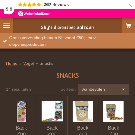
×
267
Reviews
9,9
Sky's
dierenspeciaalzaak
Gratis verzending binnen NL vanaf €50,- muv
diepvriesproducten
Home
»
Vogel
»
Snacks
SNACKS
14 resultaten
Sorteer:
Back
Back
Back
Back
Zoo
Zoo
Zoo
Zoo