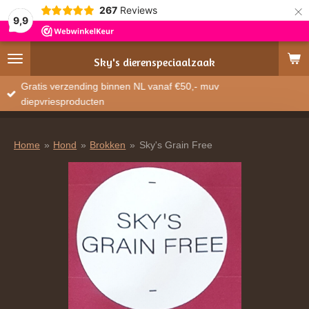
×
267
Reviews
9,9
Sky's
dierenspeciaalzaak
Gratis verzending binnen NL vanaf €50,- muv
diepvriesproducten
Home
»
Hond
»
Brokken
»
Sky's Grain Free