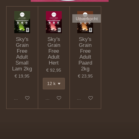
Uitverkocht
Sky's
Sky's
Sky's
Grain
Grain
Grain
Free
Free
Free
Adult
Adult
Adult
Small
Hert
Paard
Lam 2kg
2kg
€ 92,95
€ 19,95
€ 23,95
In winkelwagen
In winkelwagen
Houd mij op de hoogte