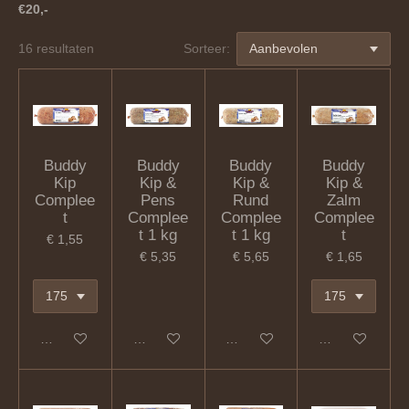
€20,-
16 resultaten
Sorteer:
Buddy
Buddy
Buddy
Buddy
Kip
Kip &
Kip &
Kip &
Complee
Pens
Rund
Zalm
t
Complee
Complee
Complee
t 1 kg
t 1 kg
t
€ 1,55
€ 5,35
€ 5,65
€ 1,65
In winkelwagen
In winkelwagen
In winkelwagen
In winkelwagen