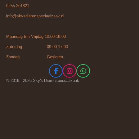
0255-201821
info@skysdierenspeciaalzaak.nl
Maandag t/m Vrijdag 10:00-18:00
Zaterdag 09:00-17:00
Zondag Gesloten
F
I
W
a
n
h
© 2019 - 2026 Sky's Dierenspeciaalzaak
c
s
a
e
t
t
b
a
s
o
g
A
o
r
p
k
a
p
m