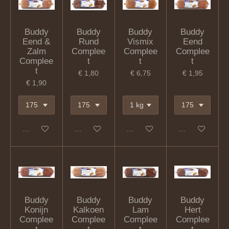
Buddy
Buddy
Buddy
Buddy
Eend &
Rund
Vismix
Eend
Zalm
Complee
Complee
Complee
Complee
t
t
t
t
€ 1,80
€ 6,75
€ 1,95
€ 1,90
In winkelwagen
In winkelwagen
In winkelwagen
In winkelwagen
Buddy
Buddy
Buddy
Buddy
Konijn
Kalkoen
Lam
Hert
Complee
Complee
Complee
Complee