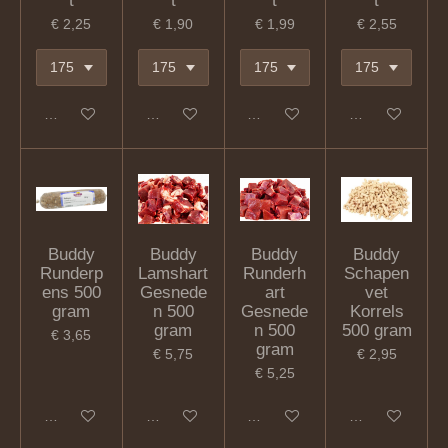
t
t
t
t
€ 2,25
€ 1,90
€ 1,99
€ 2,55
In winkelwagen
In winkelwagen
In winkelwagen
In winkelwagen
Buddy
Buddy
Buddy
Buddy
Runderp
Lamshart
Runderh
Schapen
ens 500
Gesnede
art
vet
gram
n 500
Gesnede
Korrels
gram
n 500
500 gram
€ 3,65
gram
€ 5,75
€ 2,95
€ 5,25
In winkelwagen
In winkelwagen
In winkelwagen
In winkelwagen