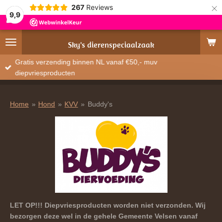
×
267
Reviews
9,9
Sky's
dierenspeciaalzaak
Gratis verzending binnen NL vanaf €50,- muv
diepvriesproducten
Home
»
Hond
»
KVV
»
Buddy's
LET OP!!! Diepvriesproducten worden niet verzonden. Wij
bezorgen deze wel in de gehele Gemeente Velsen vanaf