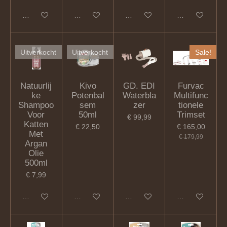
In winkelwagen
In winkelwagen
Houd mij op de hoogte
In winkelwagen
Uitverkocht
Uitverkocht
Sale!
Natuurlij
Kivo
GD. EDI
Furvac
ke
Potenbal
Waterbla
Multifunc
Shampoo
sem
zer
tionele
Voor
50ml
Trimset
€ 99,99
Katten
€ 22,50
€ 165,00
Met
€ 179,99
Argan
Olie
500ml
€ 7,99
Houd mij op de hoogte
Houd mij op de hoogte
In winkelwagen
In winkelwagen