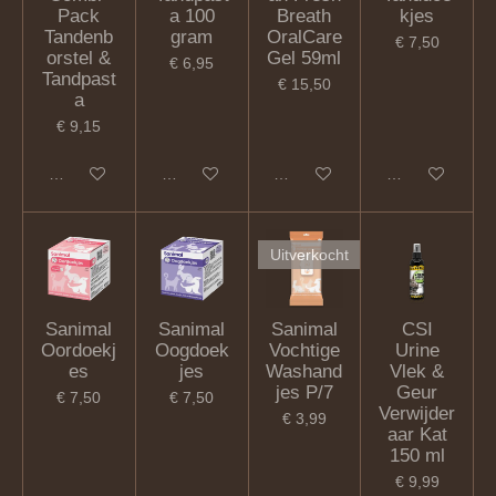
Pack
a 100
Breath
kjes
Tandenb
gram
OralCare
€ 7,50
orstel &
Gel 59ml
€ 6,95
Tandpast
€ 15,50
a
€ 9,15
In winkelwagen
In winkelwagen
In winkelwagen
In winkelwagen
Uitverkocht
Sanimal
Sanimal
Sanimal
CSI
Oordoekj
Oogdoek
Vochtige
Urine
es
jes
Washand
Vlek &
jes P/7
Geur
€ 7,50
€ 7,50
Verwijder
€ 3,99
aar Kat
150 ml
€ 9,99