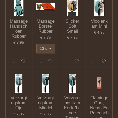
Massage
Massage
Slicker
Vlooienk
Handsch
Borstel
Soft
am Mini
oen
Rubber
Small
€ 4,95
Rubber
€ 7,75
€ 7,95
€ 7,95
In winkelwagen
In winkelwagen
In winkelwagen
In winkelwagen
Verzorgi
Verzorgi
Verzorgi
Flamingo
ngskam
ngskam
ngskam
Oor-,
Fijn
Middel
Korte/La
Neus- En
nge
Potensch
€ 7,85
€ 7,85
Tanden
aar