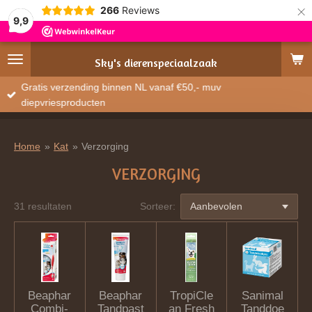
×
266
Reviews
9,9
Sky's
dierenspeciaalzaak
Gratis verzending binnen NL vanaf €50,- muv
diepvriesproducten
Home
»
Kat
»
Verzorging
VERZORGING
31 resultaten
Sorteer:
Beaphar
Beaphar
TropiCle
Sanimal
Combi-
Tandpast
an Fresh
Tanddoe