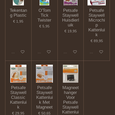
Tekentan
O'Tom
Petsafe
Petsafe
g Plastic
Tick
Staywell
Staywell
Twister
Huisdierl
Microchi
€ 1,95
uik
p
€ 5,95
Kattenlui
€ 19,95
k
€ 89,95
In winkelwagen
In winkelwagen
In winkelwagen
In winkelwagen
Petsafe
Petsafe
Magneet
Staywell
Staywell
hanger
Classic
Kattenlui
Voor
Kattenlui
k Met
Petsafe
k
Magneet
Staywell
Kattenlui
€ 29,95
€ 50,65