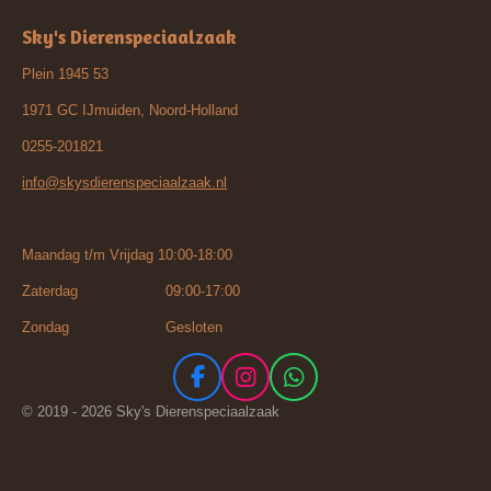
Sky's Dierenspeciaalzaak
Plein 1945 53
1971 GC IJmuiden, Noord-Holland
0255-201821
info@skysdierenspeciaalzaak.nl
Maandag t/m Vrijdag 10:00-18:00
Zaterdag 09:00-17:00
Zondag Gesloten
F
I
W
a
n
h
© 2019 - 2026 Sky's Dierenspeciaalzaak
c
s
a
e
t
t
b
a
s