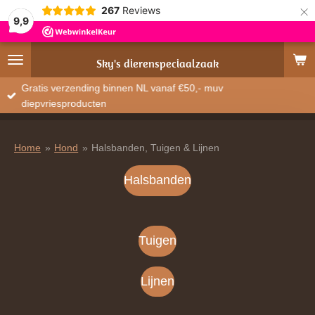
×
267
Reviews
9,9
Sky's
dierenspeciaalzaak
Gratis verzending binnen NL vanaf €50,- muv
diepvriesproducten
Home
»
Hond
»
Halsbanden, Tuigen & Lijnen
Halsbanden
Tuigen
Lijnen