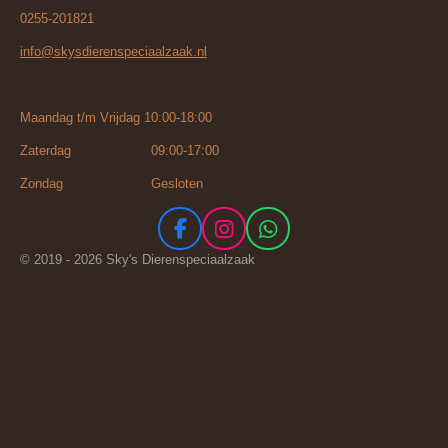
0255-201821
info@skysdierenspeciaalzaak.nl
Maandag t/m Vrijdag 10:00-18:00
Zaterdag 09:00-17:00
Zondag Gesloten
F
I
W
a
n
h
© 2019 - 2026 Sky's Dierenspeciaalzaak
c
s
a
e
t
t
b
a
s
o
g
A
o
r
p
k
a
p
m