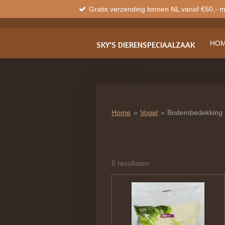
Gratis verzending binnen NL vanaf €50,- 
Ga
direct
naar
de
HO
SKY'S
DIERENSPECIAALZAAK
hoofdinhoud
Home
»
Vogel
»
Bodembedekking
5 resultaten