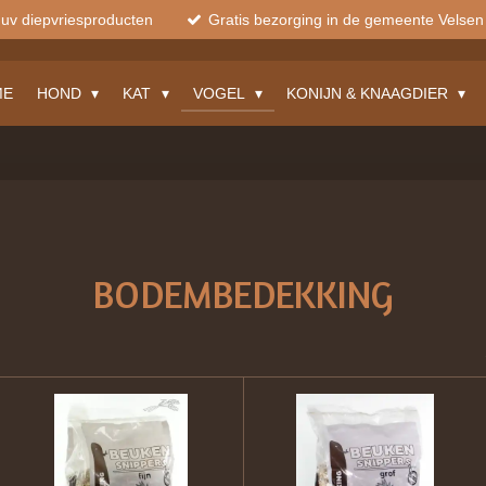
muv diepvriesproducten
Gratis bezorging in de gemeente Velsen
ME
HOND
KAT
VOGEL
KONIJN & KNAAGDIER
BODEMBEDEKKING