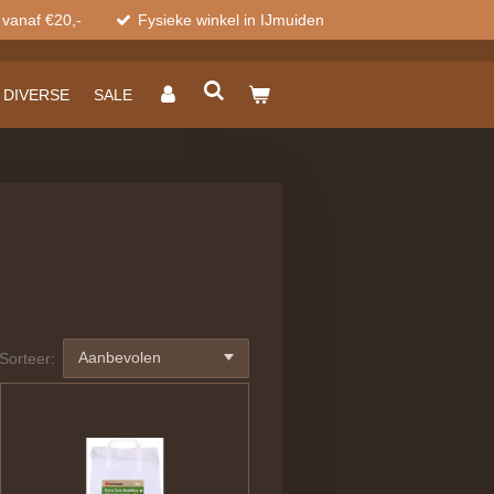
 vanaf €20,-
Fysieke winkel in IJmuiden
DIVERSE
SALE
Sorteer: