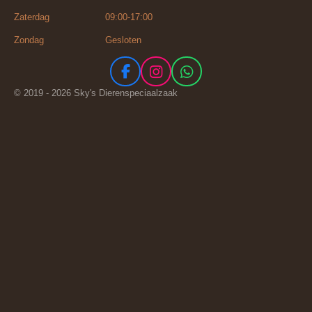
Zaterdag 09:00-17:00
Zondag Gesloten
F
I
W
a
n
h
© 2019 - 2026 Sky's Dierenspeciaalzaak
c
s
a
e
t
t
b
a
s
o
g
A
o
r
p
k
a
p
m