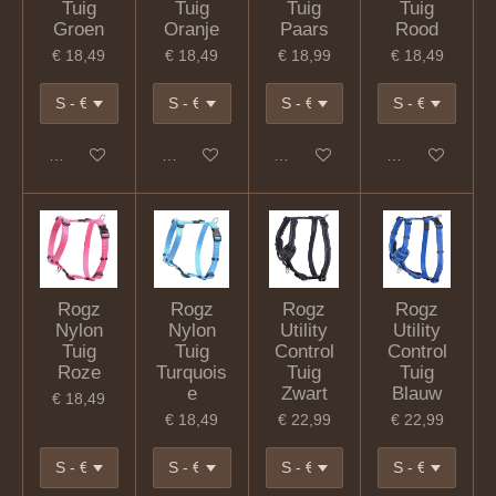
Tuig
Tuig
Tuig
Tuig
Groen
Oranje
Paars
Rood
€ 18,49
€ 18,49
€ 18,99
€ 18,49
In winkelwagen
In winkelwagen
In winkelwagen
In winkelwagen
Rogz
Rogz
Rogz
Rogz
Nylon
Nylon
Utility
Utility
Tuig
Tuig
Control
Control
Roze
Turquois
Tuig
Tuig
e
Zwart
Blauw
€ 18,49
€ 18,49
€ 22,99
€ 22,99