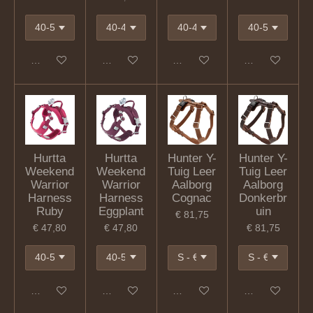
In winkelwagen
In winkelwagen
In winkelwagen
In winkelwagen
Hurtta
Hurtta
Hunter Y-
Hunter Y-
Weekend
Weekend
Tuig Leer
Tuig Leer
Warrior
Warrior
Aalborg
Aalborg
Harness
Harness
Cognac
Donkerbr
Ruby
Eggplant
uin
€ 81,75
€ 47,80
€ 47,80
€ 81,75
In winkelwagen
In winkelwagen
In winkelwagen
In winkelwagen