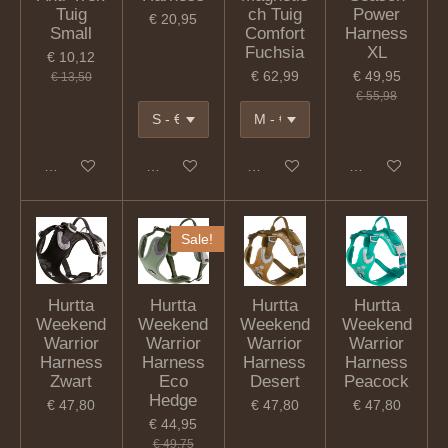
Tuig
ch Tuig
Power
€ 20,95
Small
Comfort
Harness
Fuchsia
XL
€ 10,12
€ 62,99
€ 49,95
€ 13,50
€ 55,98
In winkelwagen
In winkelwagen
In winkelwagen
In winkelwagen
Sale!
Hurtta
Hurtta
Hurtta
Hurtta
Weekend
Weekend
Weekend
Weekend
Warrior
Warrior
Warrior
Warrior
Harness
Harness
Harness
Harness
Zwart
Eco
Desert
Peacock
Hedge
€ 47,80
€ 47,80
€ 47,80
€ 44,95
€ 49,75