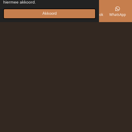
hiermee akkoord.
Akkoord
E-mailadres
Telefoonnummer
Kaart
Facebook
WhatsApp