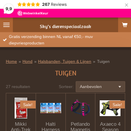
×
267
Reviews
9,9
Sky's
dierenspeciaalzaak
Gratis verzending binnen NL vanaf €50,- muv
diepvriesproducten
Home
»
Hond
»
Halsbanden, Tuigen & Lijnen
»
Tuigen
TUIGEN
27 resultaten
Sorteer:
Sale!
Sale!
Mikki
Halti
Petlando
Axaeco 4
Anti-Trek
Harness
Magnetis
Season