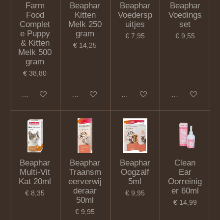
Farm
Beaphar
Beaphar
Beaphar
Food
Kitten
Voedersp
Voedings
Complet
Melk 250
uitjes
set
e Puppy
gram
€ 7,95
€ 9,55
& Kitten
€ 14,25
Melk 500
gram
€ 38,80
In winkelwagen
In winkelwagen
In winkelwagen
In winkelwagen
Beaphar
Beaphar
Beaphar
Clean
Multi-Vit
Traansm
Oogzalf
Ear
Kat 20ml
eerverwij
5ml
Oorreinig
deraar
er 60ml
€ 8,35
€ 9,95
50ml
€ 14,99
€ 9,95