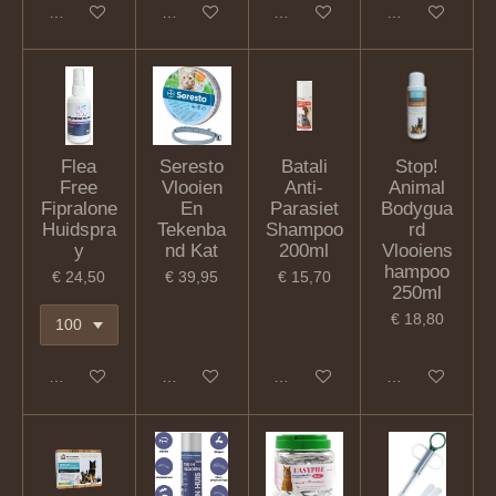
In winkelwagen
In winkelwagen
In winkelwagen
In winkelwagen
Flea
Seresto
Batali
Stop!
Free
Vlooien
Anti-
Animal
Fipralone
En
Parasiet
Bodygua
Huidspra
Tekenba
Shampoo
rd
y
nd Kat
200ml
Vlooiens
hampoo
€ 24,50
€ 39,95
€ 15,70
250ml
€ 18,80
In winkelwagen
In winkelwagen
In winkelwagen
In winkelwagen