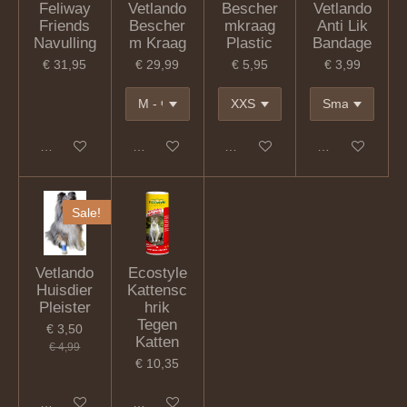
Feliway
Vetlando
Bescher
Vetlando
Friends
Bescher
mkraag
Anti Lik
Navulling
m Kraag
Plastic
Bandage
€ 31,95
€ 29,99
€ 5,95
€ 3,99
In winkelwagen
In winkelwagen
In winkelwagen
In winkelwagen
Sale!
Vetlando
Ecostyle
Huisdier
Kattensc
Pleister
hrik
Tegen
€ 3,50
Katten
€ 4,99
€ 10,35
In winkelwagen
In winkelwagen