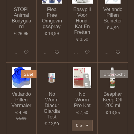
STOP!
Flea
Easypill
Vetlando
Animal
Free
Voor
Pillen
Bodygua
Omgevin
Hond,
Schieter
rd
gsspray
Kat En
€ 4,99
Fretten
€ 26,95
€ 16,99
€ 3,50
In winkelwagen
In winkelwagen
In winkelwagen
In winkelwagen
Sale!
Uitverkocht
Vetlando
No
No
Beaphar
Pillen
Worm
Worm
Keep Off
Vermaler
Diacur
Pro Kat
200 ml
Giardia
€ 4,99
€ 7,50
€ 13,95
Test
€ 5,99
€ 22,50