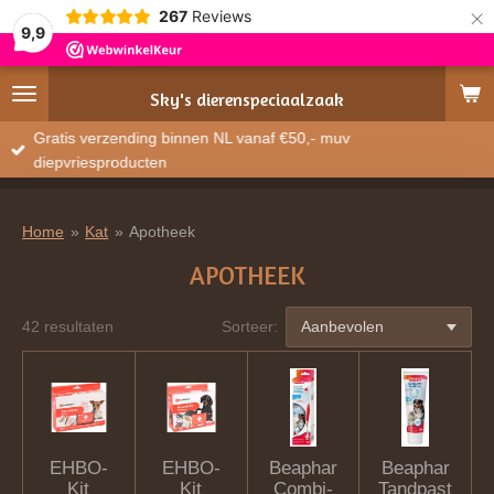
×
267
Reviews
9,9
Sky's
dierenspeciaalzaak
Gratis verzending binnen NL vanaf €50,- muv
diepvriesproducten
Home
»
Kat
»
Apotheek
APOTHEEK
42 resultaten
Sorteer:
EHBO-
EHBO-
Beaphar
Beaphar
Kit
Kit
Combi-
Tandpast