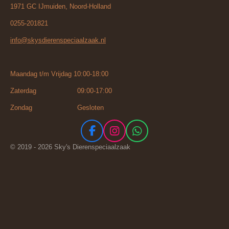
1971 GC IJmuiden, Noord-Holland
0255-201821
info@skysdierenspeciaalzaak.nl
Maandag t/m Vrijdag 10:00-18:00
Zaterdag 09:00-17:00
Zondag Gesloten
F
I
W
a
n
h
© 2019 - 2026 Sky's Dierenspeciaalzaak
c
s
a
e
t
t
b
a
s
o
g
A
o
r
p
k
a
p
m