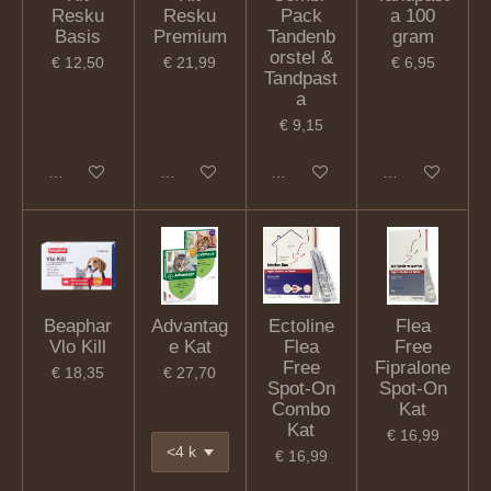
Resku
Resku
Pack
a 100
Basis
Premium
Tandenb
gram
orstel &
€ 12,50
€ 21,99
€ 6,95
Tandpast
a
€ 9,15
In winkelwagen
In winkelwagen
In winkelwagen
In winkelwagen
Beaphar
Advantag
Ectoline
Flea
Vlo Kill
e Kat
Flea
Free
Free
Fipralone
€ 18,35
€ 27,70
Spot-On
Spot-On
Combo
Kat
Kat
€ 16,99
€ 16,99