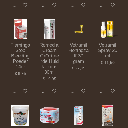
In winkelwagen
In winkelwagen
In winkelwagen
Houd mij op de
Flamingo
Remedial
Vetramil
Vetramil
Stop
Cream
Honingza
Spray 20
Bleeding
Geïrritee
lf 30
ml
Poeder
rde Huid
gram
€ 11,50
14gr
& Roos
€ 22,99
30ml
€ 8,95
€ 19,95
In winkelwagen
In winkelwagen
In winkelwagen
In winkelwagen