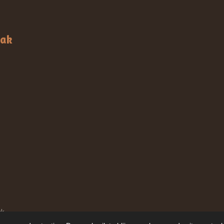
aak
ak