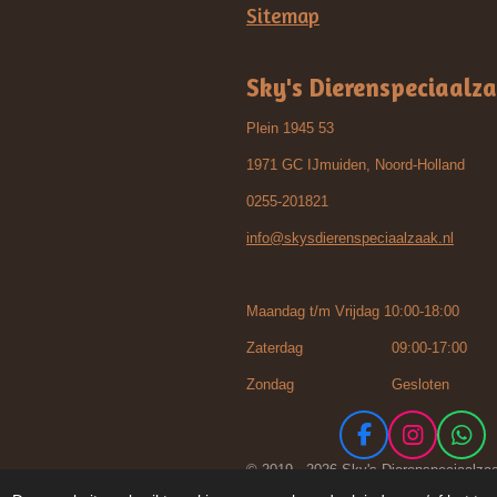
Sitemap
Sky's Dierenspeciaalz
Plein 1945 53
1971 GC IJmuiden, Noord-Holland
0255-201821
info@skysdierenspeciaalzaak.nl
Maandag t/m Vrijdag 10:00-18:00
Zaterdag 09:00-17:00
Zondag Gesloten
F
I
W
a
n
h
© 2019 - 2026 Sky's Dierenspeciaalza
c
s
a