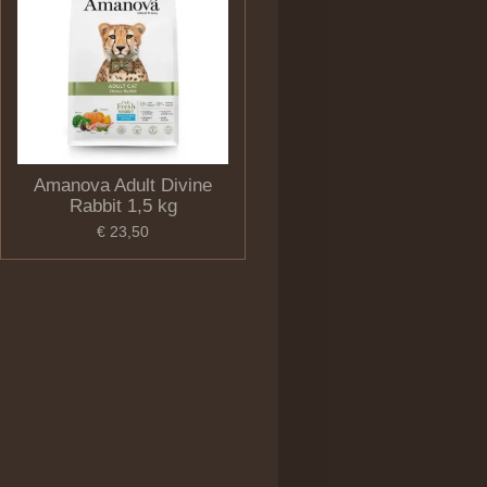
Amanova Adult Divine
Rabbit 1,5 kg
€ 23,50