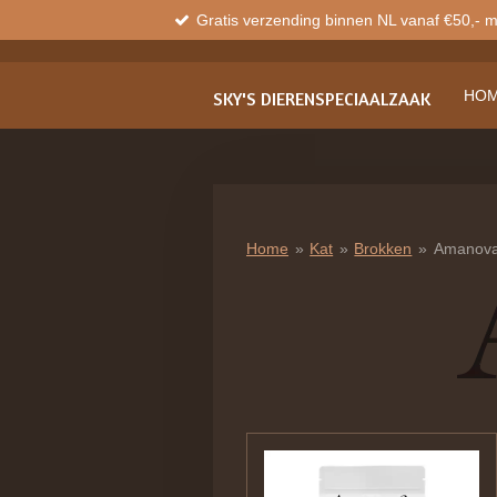
Gratis verzending binnen NL vanaf €50,- 
Ga
direct
naar
de
HO
SKY'S
DIERENSPECIAALZAAK
hoofdinhoud
Home
»
Kat
»
Brokken
»
Amanov