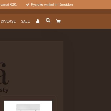
 vanaf €20,-
Fysieke winkel in IJmuiden
DIVERSE
SALE