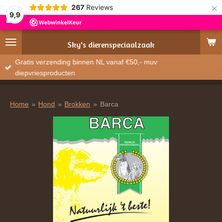
×
267
Reviews
9,9
Sky's
dierenspeciaalzaak
Gratis verzending binnen NL vanaf €50,- muv
diepvriesproducten
Home
»
Hond
»
Brokken
»
Barca