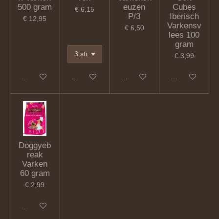
500 gram
euzen
Cubes
€ 6,15
P/3
Iberisch
€ 12,95
Varkensv
€ 6,50
lees 100
gram
€ 3,99
In winkelwagen
In winkelwagen
In winkelwagen
In winkelwagen
Doggyeb
reak
Varken
60 gram
€ 2,99
In winkelwagen