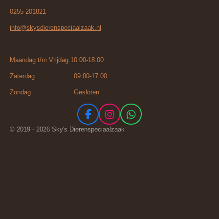
0255-201821
info@skysdierenspeciaalzaak.nl
Maandag t/m Vrijdag 10:00-18:00
Zaterdag 09:00-17:00
Zondag Gesloten
F
I
W
a
n
h
© 2019 - 2026 Sky's Dierenspeciaalzaak
c
s
a
e
t
t
b
a
s
o
g
A
o
r
p
k
a
p
m