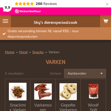
×
266
Reviews
9,9
Sky's
dierenspeciaalzaak
Gratis verzending binnen NL vanaf €50,- muv
diepvriesproducten
Home
»
Hond
»
Snacks
»
Varken
VARKEN
5 resultaten
Sorteer:
Snackmi
Varkenso
Gepofte
Woolf
x Varken
ren
Varkensn
Soft