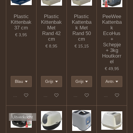
Plastic
Plastic
Plastic
PeeWee
Kittenbak
Kittenbak
Kattenba
Kattenba
37 cm
Met
k Met
k
Rand 42
Rand 50
EcoHus
€ 3,95
cm
cm
+
Schepje
€ 8,95
€ 15,15
+ 3kg
Houtkorr
el
€ 49,95
In winkelwagen
In winkelwagen
In winkelwagen
In winkelwagen
Uitverkocht