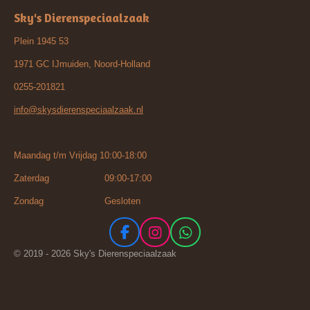
Sky's Dierenspeciaalzaak
Plein 1945 53
1971 GC IJmuiden, Noord-Holland
0255-201821
info@skysdierenspeciaalzaak.nl
Maandag t/m Vrijdag 10:00-18:00
Zaterdag 09:00-17:00
Zondag Gesloten
F
I
W
a
n
h
© 2019 - 2026 Sky's Dierenspeciaalzaak
c
s
a
e
t
t
b
a
s