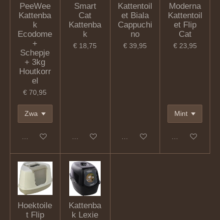
PeeWee
Smart
Kattentoil
Moderna
Kattenba
Cat
et Biala
Kattentoil
k
Kattenba
Cappuchi
et Flip
Ecodome
k
no
Cat
+
€ 18,75
€ 39,95
€ 23,95
Schepje
+ 3kg
Houtkorr
el
€ 70,95
Houd mij op de hoogte
In winkelwagen
In winkelwagen
In winkelwagen
Hoektoile
Kattenba
t Flip
k Lexie