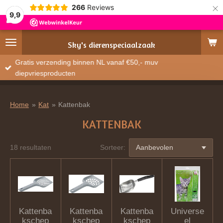
×
266
Reviews
9,9
Sky's
dierenspeciaalzaak
Gratis verzending binnen NL vanaf €50,- muv
diepvriesproducten
Home
»
Kat
»
Kattenbak
KATTENBAK
18 resultaten
Sorteer:
Kattenba
Kattenba
Kattenba
Universe
kschep
kschep
kschep
el