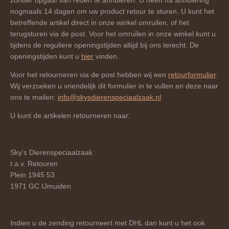
zonder opgaaf van reden te annuleren. U heeft na annulering
nogmaals 14 dagen om uw product retour te sturen. U kunt het
betreffende artikel direct in onze winkel omruilen, of het
terugsturen via de post. Voor het omruilen in onze winkel kunt u
tijdens de reguliere openingstijden altijd bij ons terecht. De
openingstijden kunt u
hier
vinden.
Voor het retourneren via de post hebben wij een
retourformulier
.
Wij verzoeken u vriendelijk dit formulier in te vullen en deze naar
ons te mailen:
info@skysdierenspeciaalzaak.nl
U kunt de artikelen retourneren naar:
Sky's Dierenspeciaalzaak
t.a.v. Retouren
Plein 1945 53
1971 GC IJmuiden
Indien u de zending retourneert met DHL dan kunt u het ook