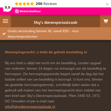
×
266
Reviews
9,9
Sky's
dierenspeciaalzaak
Gratis verzending binnen NL vanaf €50,- muv
diepvriesproducten
Herroepingsrecht; u trekt de gehele bestelling in
Bij ons hebt u altijd het recht om de bestelling, zonder opgaaf
van redenen, binnen 14 dagen na ontvangst van de bestelling te
herroepen. De herroepingsperiode begint vanaf de dag dat het
laatste artikel van uw bestelling is bezorgd. U kunt ons, binnen
de gestelde herroepingstermijn, schriftelijk laten weten dat u
gebruik wilt maken van het herroepingsrecht door middel van
een brief aan Sky's Dierenspeciaalzaak, Plein 1945 53, 1971
GC IJmuiden of per e-mail naar
info@skysdierenspeciaalzaak.nl
.