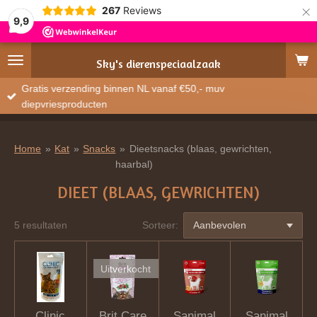
×
267
Reviews
9,9
Sky's
dierenspeciaalzaak
Gratis verzending binnen NL vanaf €50,- muv
diepvriesproducten
Home
»
Kat
»
Snacks
»
Dieetsnacks (blaas, gewrichten,
haarbal)
DIEET (BLAAS, GEWRICHTEN)
5 resultaten
Sorteer:
Uitverkocht
Clinic
Brit Care
Sanimal
Sanimal