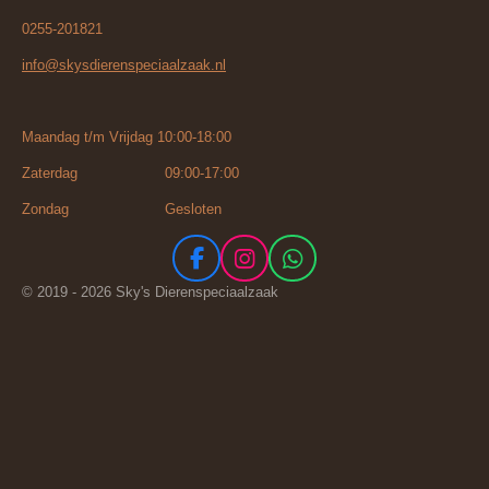
0255-201821
info@skysdierenspeciaalzaak.nl
Maandag t/m Vrijdag 10:00-18:00
Zaterdag 09:00-17:00
Zondag Gesloten
F
I
W
a
n
h
© 2019 - 2026 Sky's Dierenspeciaalzaak
c
s
a
e
t
t
b
a
s
o
g
A
o
r
p
k
a
p
m