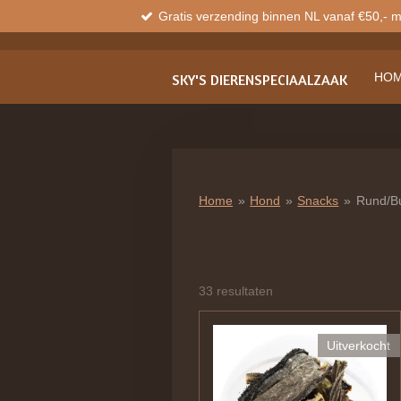
Gratis verzending binnen NL vanaf €50,- 
Ga
direct
naar
de
HO
SKY'S
DIERENSPECIAALZAAK
hoofdinhoud
Home
»
Hond
»
Snacks
»
Rund/Bu
33 resultaten
Uitverkocht