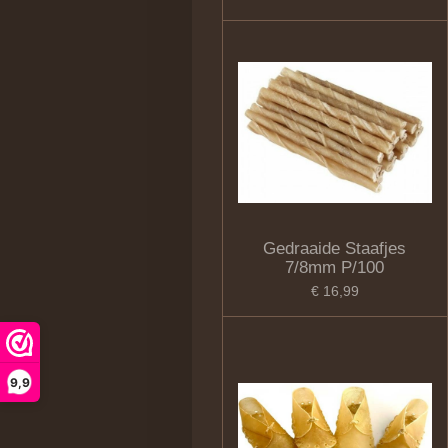
Gedraaide Staafjes
7/8mm P/100
€ 16,99
9,9