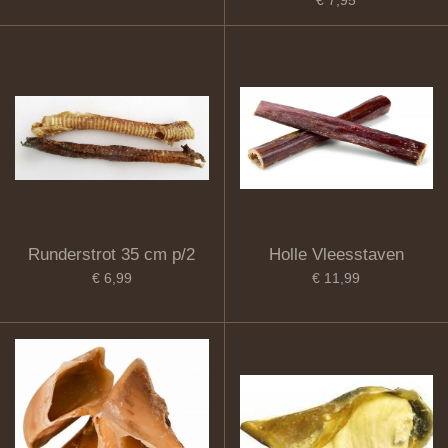
€ 7,95
Runderstrot 35 cm p/2
Holle Vleesstaven
€ 6,99
€ 11,99