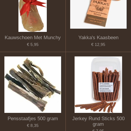
Kauwschoen Met Munchy
Yakka's Kaasbeen
€ 5,95
€ 12,95
Pensstaafjes 500 gram
Jerkey Rund Sticks 500
gram
€ 8,35