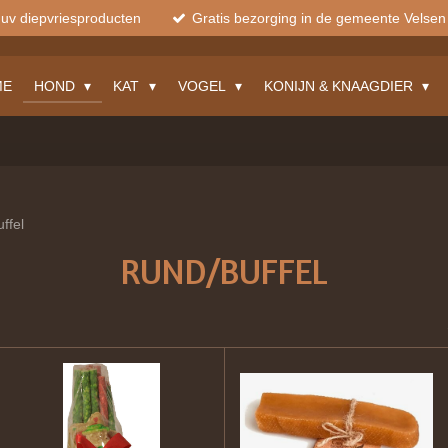
muv diepvriesproducten
Gratis bezorging in de gemeente Velsen
ME
HOND
KAT
VOGEL
KONIJN & KNAAGDIER
ffel
RUND/BUFFEL