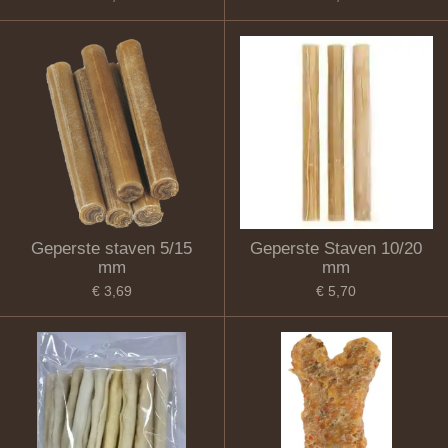
Geperste staven 5/15
Geperste Staven 10/20
mm
mm
€ 3,69
€ 5,70