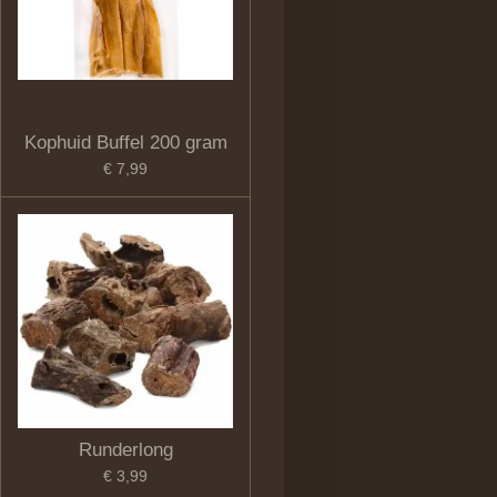
Kophuid Buffel 200 gram
€ 7,99
Runderlong
€ 3,99