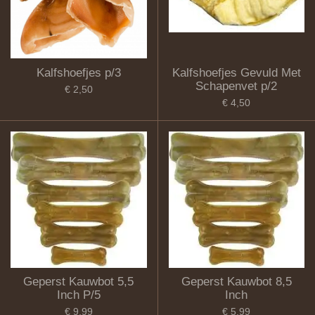
Kalfshoefjes p/3
Kalfshoefjes Gevuld Met
Schapenvet p/2
€ 2,50
€ 4,50
Geperst Kauwbot 5,5
Geperst Kauwbot 8,5
Inch P/5
Inch
€ 9,99
€ 5,99