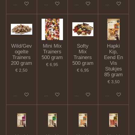
In winkelwagen
In winkelwagen
In winkelwagen
In winkelwagen
Wild/Gev
Mini Mix
Softy
Hapki
ogelte
Trainers
Mix
Kip,
Trainers
500 gram
Trainers
Eend En
200 gram
500 gram
Vis
€ 6,95
Stukjes
€ 2,50
€ 6,95
85 gram
€ 3,50
In winkelwagen
In winkelwagen
In winkelwagen
In winkelwagen