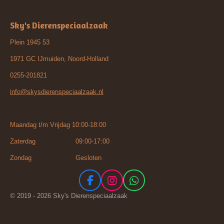
Sky's Dierenspeciaalzaak
Plein 1945 53
1971 GC IJmuiden, Noord-Holland
0255-201821
info@skysdierenspeciaalzaak.nl
Maandag t/m Vrijdag 10:00-18:00
Zaterdag 09:00-17:00
Zondag Gesloten
F
I
W
a
n
h
© 2019 - 2026 Sky's Dierenspeciaalzaak
c
s
a
e
t
t