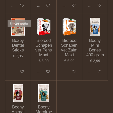
In winkelwagen
In winkelwagen
In winkelwagen
In winkelwagen
Uitverkocht
Boxby
Biofood
Biofood
Boony
Dental
Schapen
Schapen
Mini
Sticks
vet Pens
vet Zalm
Bones
Maxi
Maxi
400 gram
€ 7,95
€ 6,99
€ 6,99
€ 2,99
Houd mij op de hoogte
In winkelwagen
In winkelwagen
In winkelwagen
Boony
Boony
Animal
Mergkoe