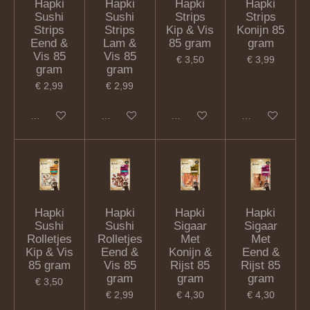
Hapki
Hapki
Hapki
Hapki
Sushi
Sushi
Strips
Strips
Strips
Strips
Kip & Vis
Konijn 85
Eend &
Lam &
85 gram
gram
Vis 85
Vis 85
€ 3,50
€ 3,99
gram
gram
€ 2,99
€ 2,99
In winkelwagen
In winkelwagen
In winkelwagen
In winkelwagen
Hapki
Hapki
Hapki
Hapki
Sushi
Sushi
Sigaar
Sigaar
Rolletjes
Rolletjes
Met
Met
Kip & Vis
Eend &
Konijn &
Eend &
85 gram
Vis 85
Rijst 85
Rijst 85
gram
gram
gram
€ 3,50
€ 2,99
€ 4,30
€ 4,30