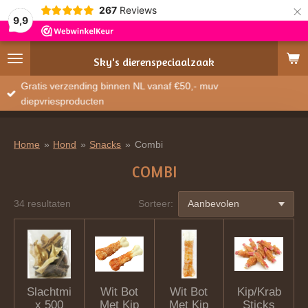
×
267
Reviews
9,9
Sky's
dierenspeciaalzaak
Gratis verzending binnen NL vanaf €50,- muv
diepvriesproducten
Home
»
Hond
»
Snacks
»
Combi
COMBI
34 resultaten
Sorteer:
Slachtmi
Wit Bot
Wit Bot
Kip/Krab
x 500
Met Kip
Met Kip
Sticks