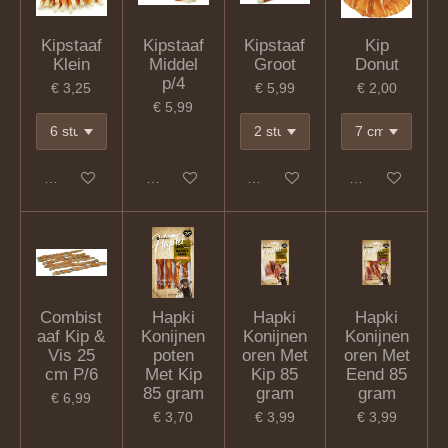
Kipstaaf
Kipstaaf
Kipstaaf
Kip
Klein
Middel
Groot
Donut
p/4
€ 3,25
€ 5,99
€ 2,00
€ 5,99
In winkelwagen
In winkelwagen
In winkelwagen
In winkelwagen
Combist
Hapki
Hapki
Hapki
aaf Kip &
Konijnen
Konijnen
Konijnen
Vis 25
poten
oren Met
oren Met
cm P/6
Met Kip
Kip 85
Eend 85
85 gram
gram
gram
€ 6,99
€ 3,70
€ 3,99
€ 3,99