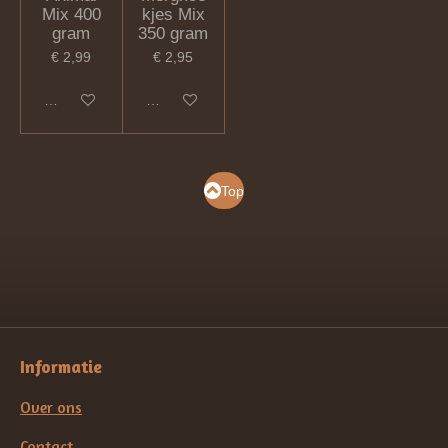
Mix 400
kjes Mix
gram
350 gram
€ 2,99
€ 2,95
In winkelwagen
In winkelwagen
Top
Informatie
Over ons
Contact