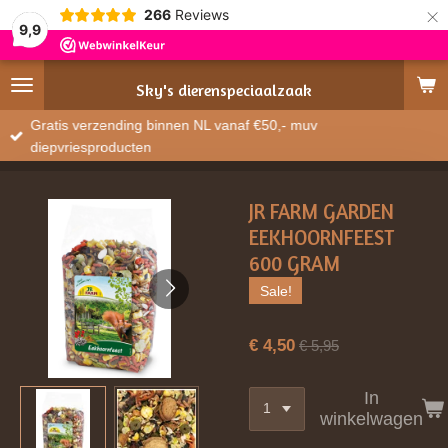
×
266
Reviews
9,9
Sky's
dierenspeciaalzaak
Gratis verzending binnen NL vanaf €50,- muv
diepvriesproducten
JR FARM GARDEN
EEKHOORNFEEST
600 GRAM
Sale!
€ 4,50
€ 5,95
In
winkelwagen