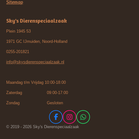
Sitemap
Sky's Dierenspeciaalzaak
Plein 1945 53
1971 GC IJmuiden, Noord-Holland
0255-201821
info@skysdierenspeciaalzaak.nl
Maandag t/m Vrijdag 10:00-18:00
Zaterdag 09:00-17:00
Zondag Gesloten
F
I
W
a
n
h
© 2019 - 2026 Sky's Dierenspeciaalzaak
c
s
a