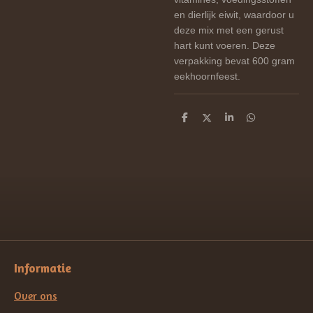
en dierlijk eiwit, waardoor u
deze mix met een gerust
hart kunt voeren. Deze
verpakking bevat 600 gram
eekhoornfeest.
D
D
S
D
e
e
h
e
l
e
a
l
e
l
r
e
n
e
n
Informatie
Over ons