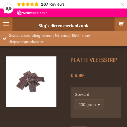
×
267
Reviews
9,9
Sky's
dierenspeciaalzaak
Gratis verzending binnen NL vanaf €50,- muv
diepvriesproducten
PLATTE VLEESSTRIP
€ 6,99
Gewicht