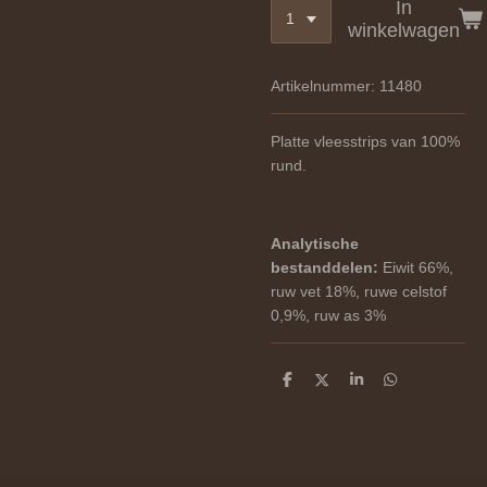
In
winkelwagen
Artikelnummer:
11480
Platte vleesstrips van 100%
rund.
Analytische
bestanddelen:
Eiwit 66%,
ruw vet 18%, ruwe celstof
0,9%, ruw as 3%
D
D
S
D
e
e
h
e
l
e
a
l
e
l
r
e
n
e
n