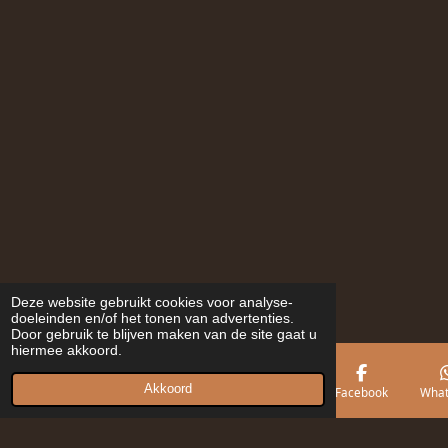
Deze website gebruikt cookies voor analyse-
doeleinden en/of het tonen van advertenties.
Door gebruik te blijven maken van de site gaat u
hiermee akkoord.
Akkoord
E-mailadres
Telefoonnummer
Kaart
Facebook
What