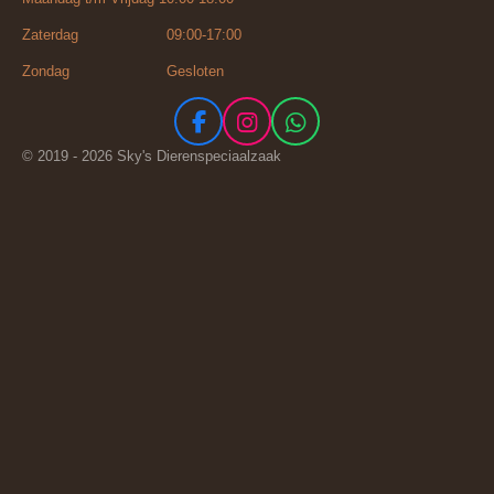
Zaterdag 09:00-17:00
Zondag Gesloten
F
I
W
a
n
h
© 2019 - 2026 Sky's Dierenspeciaalzaak
c
s
a
e
t
t
b
a
s
o
g
A
o
r
p
k
a
p
m