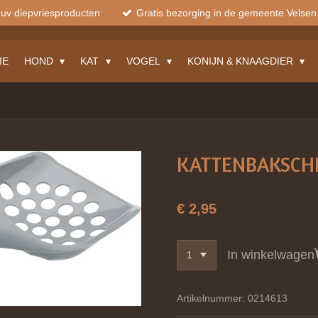
muv diepvriesproducten
Gratis bezorging in de gemeente Velsen
ME
HOND
KAT
VOGEL
KONIJN & KNAAGDIER
KATTENBAKSCH
€ 2,95
In winkelwagen
Artikelnummer:
0214613