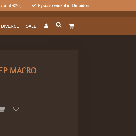
 vanaf €20,-
Fysieke winkel in IJmuiden
DIVERSE
SALE
EP MACRO