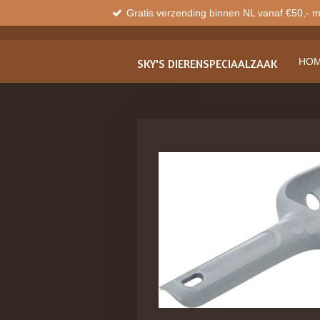
Gratis verzending binnen NL vanaf €50,- 
Ga
direct
naar
de
HO
SKY'S
DIERENSPECIAALZAAK
hoofdinhoud