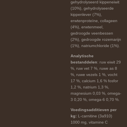
gehydrolyseerd kippeneiwit
(10%), gehydrolyseerde
kippenlever (7%),
erwtenproteïne, collageen
(4%), erwtenmeel,
gedroogde veenbessen
(2%), gedroogde rozemarijn
(1%), natriumchloride (1%).
Analytische
bestanddelen
: ruw eiwit 29
%, ruw vet 7 %, ruwe as 8
%, ruwe vezels 1 %, vocht
17 %, calcium 1,6 % fosfor
1,2 %, natrium 1,3 %,
magnesium 0,03 %, omega-
3 0,20 %, omega-6 0,70 %.
Voedingsadditieven per
kg:
L-carnitine (3a910)
1000 mg, vitamine C