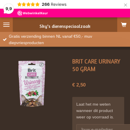
×
266
Reviews
9,9
Sky's
dierenspeciaalzaak
Gratis verzending binnen NL vanaf €50,- muv
diepvriesproducten
BRIT CARE URINARY
50 GRAM
€ 2,50
Laat het me weten
wanneer dit product
weer op voorraad is.