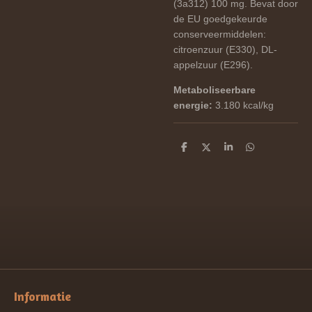
(3a312) 100 mg. Bevat door
de EU goedgekeurde
conserveermiddelen:
citroenzuur (E330), DL-
appelzuur (E296).
Metaboliseerbare
energie:
3.180 kcal/kg
D
D
S
D
e
e
h
e
l
e
a
l
e
l
r
e
n
e
n
Informatie