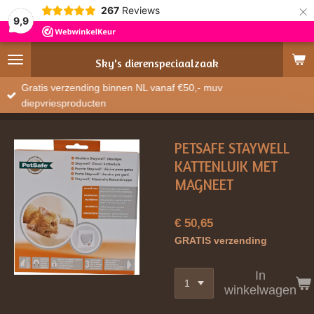
×
267
Reviews
9,9
Sky's
dierenspeciaalzaak
Gratis verzending binnen NL vanaf €50,- muv
diepvriesproducten
PETSAFE STAYWELL
KATTENLUIK MET
MAGNEET
€ 50,65
GRATIS verzending
In
winkelwagen