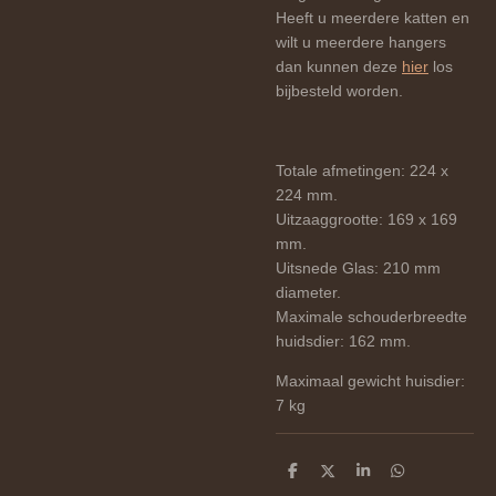
Heeft u meerdere katten en
wilt u meerdere hangers
dan kunnen deze
hier
los
bijbesteld worden.
Totale afmetingen: 224 x
224 mm.
Uitzaaggrootte: 169 x 169
mm.
Uitsnede Glas: 210 mm
diameter.
Maximale schouderbreedte
huidsdier: 162 mm.
Maximaal gewicht huisdier:
7 kg
D
D
S
D
e
e
h
e