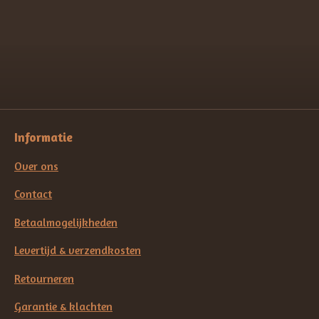
l
e
a
l
e
l
r
e
n
e
n
Informatie
Over ons
Contact
Betaalmogelijkheden
Levertijd & verzendkosten
Retourneren
Garantie & klachten