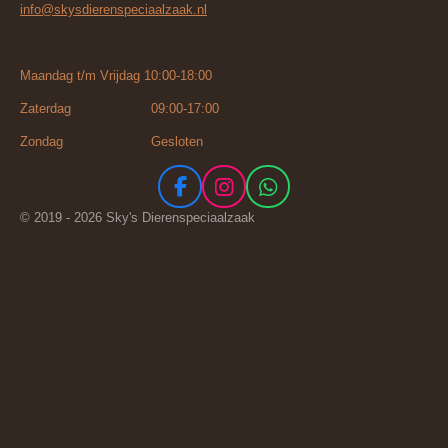
info@skysdierenspeciaalzaak.nl
Maandag t/m Vrijdag 10:00-18:00
Zaterdag 09:00-17:00
Zondag Gesloten
F
I
W
a
n
h
© 2019 - 2026 Sky's Dierenspeciaalzaak
c
s
a
e
t
t
b
a
s
o
g
A
o
r
p
k
a
p
m