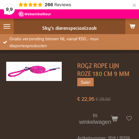
×
266
Reviews
9,9
Sky's
dierenspeciaalzaak
Gratis verzending binnen NL vanaf €50,- muv
diepvriesproducten
ROGZ ROPE LIJN
ROZE 180 CM 9 MM
Sale!
€ 22,95
€ 28,60
In
winkelwagen
Artikelnummer:
RHLLR09K