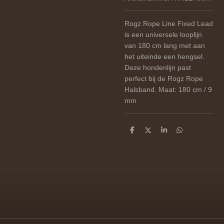
Rogz
Rope
Line Fixed Lead
is een universele looplijn
van 180 cm lang met aan
het uiteinde een hengsel.
Deze hondenlijn past
perfect bij de Rogz Rope
Halsband. Maat: 180 cm / 9
mm
D
D
S
D
e
e
h
e
l
e
a
l
e
l
r
e
n
e
n