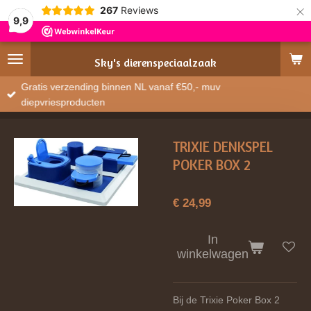
×
267
Reviews
9,9
Sky's
dierenspeciaalzaak
Gratis verzending binnen NL vanaf €50,- muv
diepvriesproducten
TRIXIE DENKSPEL
POKER BOX 2
€ 24,99
In
winkelwagen
Bij de Trixie Poker Box 2