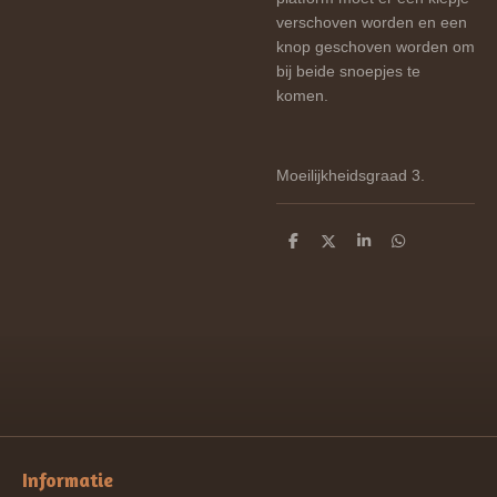
verschoven worden en een
knop geschoven worden om
bij beide snoepjes te
komen.
Moeilijkheidsgraad 3.
D
D
S
D
e
e
h
e
l
e
a
l
e
l
r
e
n
e
n
Informatie