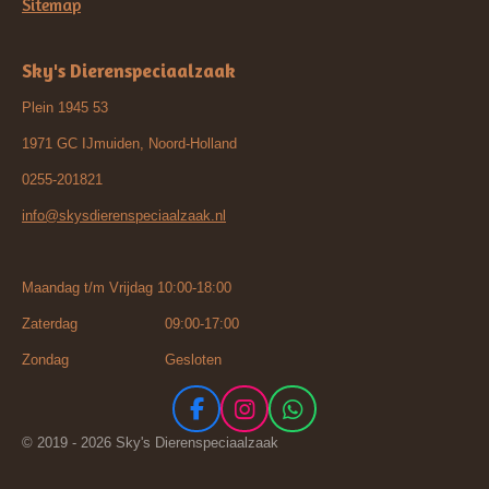
Sitemap
Sky's Dierenspeciaalzaak
Plein 1945 53
1971 GC IJmuiden, Noord-Holland
0255-201821
info@skysdierenspeciaalzaak.nl
Maandag t/m Vrijdag 10:00-18:00
Zaterdag 09:00-17:00
Zondag Gesloten
F
I
W
a
n
h
© 2019 - 2026 Sky's Dierenspeciaalzaak
c
s
a
e
t
t