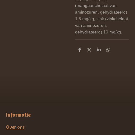
(mangaanchelaat van
aminozuren, gehydrateerd)
1,5 mg/kg, zink (zinkchelaat
van aminozuren,
gehydrateerd) 10 mg/kg.
D
D
S
D
e
e
h
e
l
e
a
l
e
l
r
e
n
e
n
Informatie
Over ons