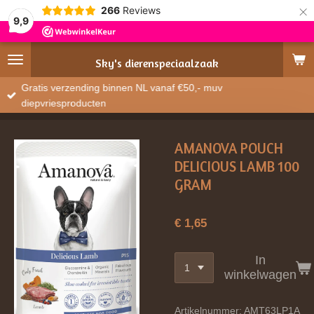
×
266
Reviews
9,9
Sky's
dierenspeciaalzaak
Gratis verzending binnen NL vanaf €50,- muv
diepvriesproducten
AMANOVA POUCH
DELICIOUS LAMB 100
GRAM
€ 1,65
In
winkelwagen
Artikelnummer:
AMT63LP1A