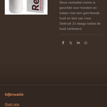
Deze remedial creme is
geschikt voor honden en
katten met een geïrriteede
huid en last van roos.
Gebruik 2x daags totdat de
huid verbeterd.
D
D
S
D
e
e
h
e
l
e
a
l
e
l
r
e
n
e
n
Informatie
Over ons