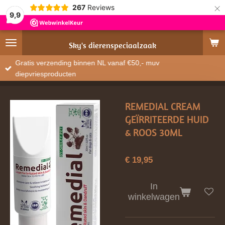
×
267
Reviews
9,9
Sky's
dierenspeciaalzaak
Gratis verzending binnen NL vanaf €50,- muv
diepvriesproducten
REMEDIAL CREAM
GEÏRRITEERDE HUID
& ROOS 30ML
€ 19,95
In
winkelwagen