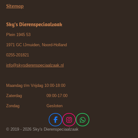
Sitemap
Sky's Dierenspeciaalzaak
Plein 1945 53
1971 GC IJmuiden, Noord-Holland
0255-201821
info@skysdierenspeciaalzaak.nl
Maandag t/m Vrijdag 10:00-18:00
Zaterdag 09:00-17:00
Zondag Gesloten
F
I
W
a
n
h
© 2019 - 2026 Sky's Dierenspeciaalzaak
c
s
a