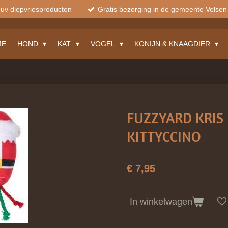
muv diepvriesproducten
Gratis bezorging in de gemeente Velsen
ME
HOND
KAT
VOGEL
KONIJN & KNAAGDIER
FUZZYARD KRIS
KITTYCCINO
€ 7,95
In winkelwagen