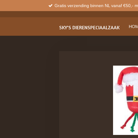
Gratis verzending binnen NL vanaf €50,- 
Ga
direct
naar
de
HO
SKY'S
DIERENSPECIAALZAAK
hoofdinhoud