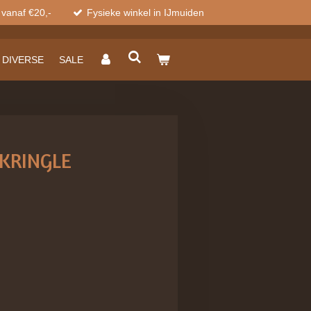
 vanaf €20,-
Fysieke winkel in IJmuiden
DIVERSE
SALE
 KRINGLE