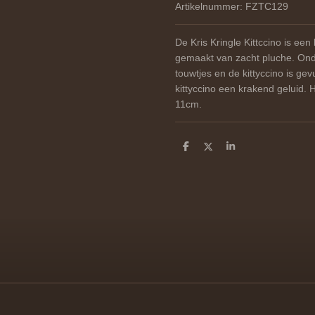
Artikelnummer:
FZTC129
De Kris Kringle Kittccino is een
gemaakt van zacht pluche. On
touwtjes en de kittyccino is ge
kittyccino een krakend geluid. 
11cm.
D
D
S
e
e
h
l
e
a
e
l
r
n
e