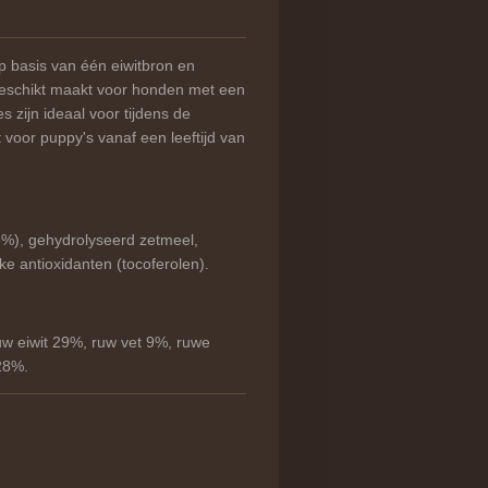
p basis van één eiwitbron en
geschikt maakt voor honden met een
es zijn ideaal voor tijdens de
t voor puppy's vanaf een leeftijd van
5%), gehydrolyseerd zetmeel,
jke antioxidanten (tocoferolen).
uw eiwit 29%, ruw vet 9%, ruwe
 28%.