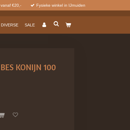
 vanaf €20,-
Fysieke winkel in IJmuiden
DIVERSE
SALE
BES KONIJN 100