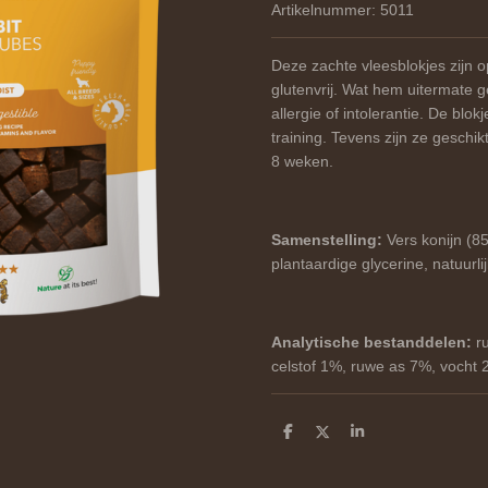
Artikelnummer:
5011
Deze zachte vleesblokjes zijn o
glutenvrij. Wat hem uitermate 
allergie of intolerantie. De blokj
training. Tevens zijn ze geschik
8 weken.
Samenstelling:
Vers konijn (8
plantaardige glycerine, natuurli
Analytische bestanddelen:
r
celstof 1%, ruwe as 7%, vocht
D
D
S
e
e
h
l
e
a
e
l
r