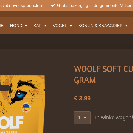
muv diepvriesproducten
Gratis bezorging in de gemeente Velsen
ME
HOND
KAT
VOGEL
KONIJN & KNAAGDIER
WOOLF SOFT CU
GRAM
€ 3,99
In winkelwagen