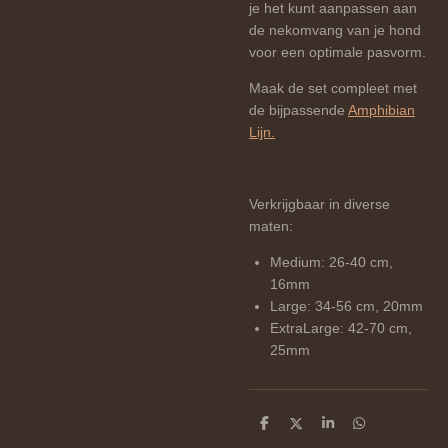
je het kunt aanpassen aan
de nekomvang van je hond
voor een optimale pasvorm.
Maak de set compleet met
de bijpassende
Amphibian
Lijn.
Verkrijgbaar in diverse
maten:
Medium: 26-40 cm,
16mm
Large: 34-56 cm, 20mm
ExtraLarge: 42-70 cm,
25mm
D
D
S
D
e
e
h
e