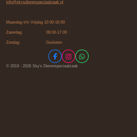
info@skysdierenspeciaalzaak.nl
Maandag t/m Vrijdag 10:00-18:00
Zaterdag 09:00-17:00
Zondag Gesloten
F
I
W
a
n
h
© 2019 - 2026 Sky's Dierenspeciaalzaak
c
s
a
e
t
t
b
a
s
o
g
A
o
r
p
k
a
p
m