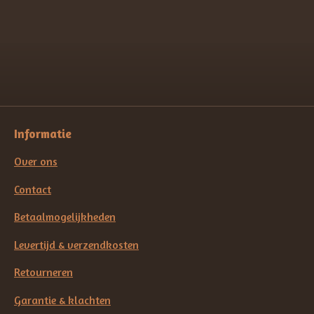
l
e
a
l
e
l
r
e
n
e
n
Informatie
Over ons
Contact
Betaalmogelijkheden
Levertijd & verzendkosten
Retourneren
Garantie & klachten