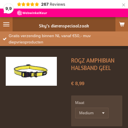
×
267
Reviews
9,9
Sky's
dierenspeciaalzaak
Gratis verzending binnen NL vanaf €50,- muv
diepvriesproducten
ROGZ AMPHIBIAN
HALSBAND GEEL
€ 8,99
Maat