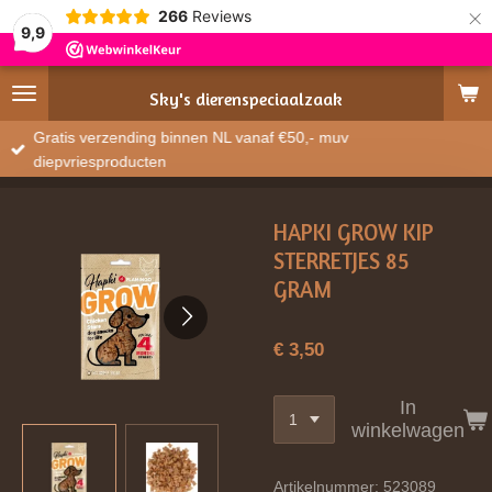
×
266
Reviews
9,9
Sky's
dierenspeciaalzaak
Gratis verzending binnen NL vanaf €50,- muv
diepvriesproducten
HAPKI GROW KIP
STERRETJES 85
GRAM
€ 3,50
In
winkelwagen
Artikelnummer:
523089