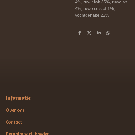
4%, ruw eiwit 35%, ruwe as
4%, ruwe celstof 1%,
vochtgehalte 22%
D
D
S
D
e
e
h
e
l
e
a
l
e
l
r
e
n
e
n
Informatie
Over ons
Contact
Betaalmogelijkheden