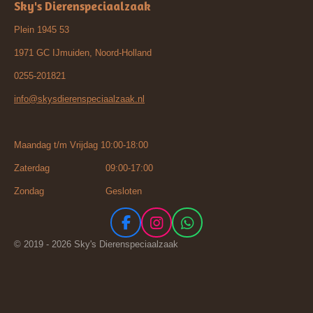
Sky's Dierenspeciaalzaak
Plein 1945 53
1971 GC IJmuiden, Noord-Holland
0255-201821
info@skysdierenspeciaalzaak.nl
Maandag t/m Vrijdag 10:00-18:00
Zaterdag 09:00-17:00
Zondag Gesloten
F
I
W
a
n
h
© 2019 - 2026 Sky's Dierenspeciaalzaak
c
s
a
e
t
t
b
a
s
o
g
A