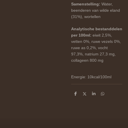
Samenstelling:
Water,
beenderen van wilde eland
(31%), wortellen
Analytische bestanddelen
per 100ml:
eiwit 2,5%,
vetten 0%, ruwe vezels 0%,
ruwe as 0,2%, vocht
97,3%, natrium 27,3 mg,
collageen 800 mg
Energie: 10kcal/100ml
D
D
S
D
e
e
h
e
l
e
a
l
e
l
r
e
n
e
n