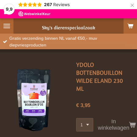
×
267
Reviews
9,9
Sky's
dierenspeciaalzaak
Gratis verzending binnen NL vanaf €50,- muv
diepvriesproducten
YDOLO
BOTTENBOUILLON
WILDE ELAND 230
ML
€ 3,95
In
winkelwagen