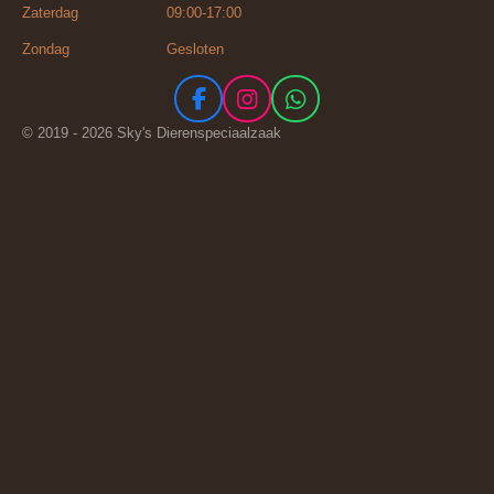
Zaterdag 09:00-17:00
Zondag Gesloten
F
I
W
a
n
h
© 2019 - 2026 Sky's Dierenspeciaalzaak
c
s
a
e
t
t
b
a
s
o
g
A
o
r
p
k
a
p
m