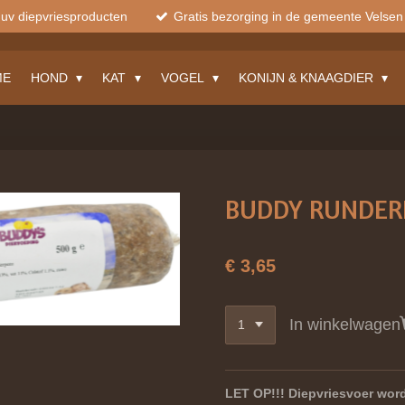
muv diepvriesproducten
Gratis bezorging in de gemeente Velsen
ME
HOND
KAT
VOGEL
KONIJN & KNAAGDIER
BUDDY RUNDER
€ 3,65
In winkelwagen
LET OP!!! Diepvriesvoer word