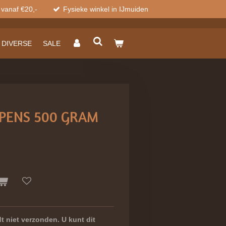
 vanaf €20,-
Fysieke winkel in IJmuiden
DIVERSE
SALE
PENS 500 GRAM
t niet verzonden. U kunt dit