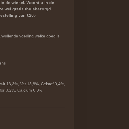
 in de winkel. Woont u in de
e wel gratis thuisbezorgd
stelling van €20,-
nvullende voeding welke goed is
ens
iwit 13,3%, Vet 18,8%, Celstof 0,4%,
for 0,2%, Calcium 0,3%.