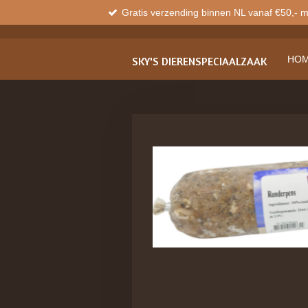
Gratis verzending binnen NL vanaf €50,- 
Ga
direct
naar
de
HO
SKY'S
DIERENSPECIAALZAAK
hoofdinhoud