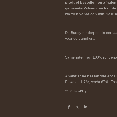
product bestellen en afhalen
gemeente Velsen dan kan dez
worden vanaf een minimale be
De Buddy runderpens is een aa
voor de darmflora.
Samenstelling:
100% runderp
Analytische bestanddelen:
E
Ruwe as 1,7%, Vocht 67%, Fos
2179 kcal/kg
D
D
S
e
e
h
l
e
a