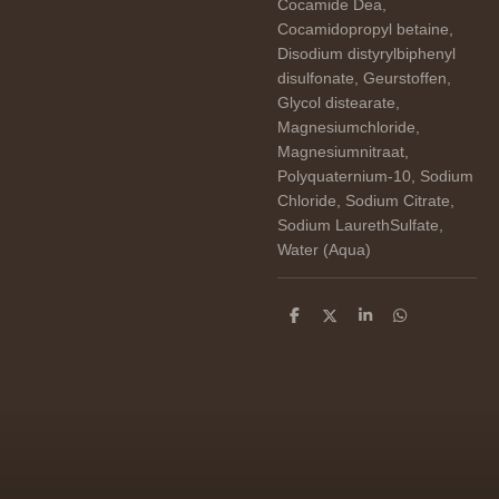
Cocamide Dea
,
Cocamidopropyl betaine
,
Disodium distyrylbiphenyl
disulfonate
, Geurstoffen
,
Glycol distearate
,
Magnesiumchloride
,
Magnesiumnitraat
,
Polyquaternium-10
, Sodium
Chloride
, Sodium Citrate
,
Sodium LaurethSulfate
,
Water (Aqua)
D
D
S
D
e
e
h
e
l
e
a
l
e
l
r
e
n
e
n