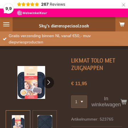
×
267
Reviews
9,9
Sky's
dierenspeciaalzaak
Gratis verzending binnen NL vanaf €50,- muv
diepvriesproducten
LIKMAT TOLO MET
ZUIGNAPPEN
€ 11,95
In
winkelwagen
Artikelnummer:
523765