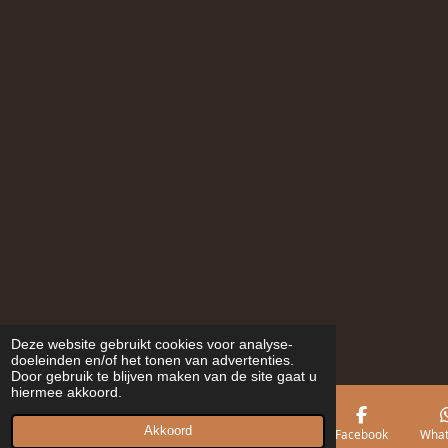
Deze website gebruikt cookies voor analyse-
doeleinden en/of het tonen van advertenties.
Door gebruik te blijven maken van de site gaat u
hiermee akkoord.
Akkoord
E-mailadres
Telefoonnummer
Kaart
Facebook
What