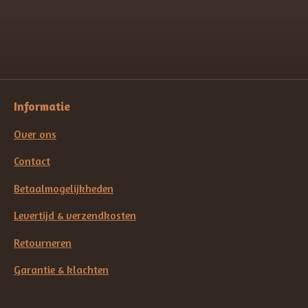
n
e
n
Informatie
Over ons
Contact
Betaalmogelijkheden
Levertijd & verzendkosten
Retourneren
Garantie & klachten