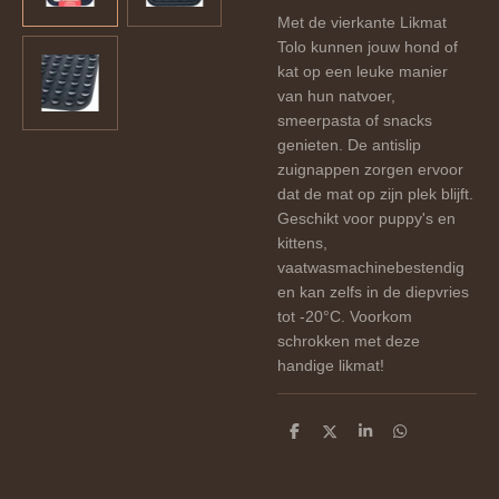
Met de vierkante Likmat
Tolo kunnen jouw hond of
kat op een leuke manier
van hun natvoer,
smeerpasta of snacks
genieten. De antislip
zuignappen zorgen ervoor
dat de mat op zijn plek blijft.
Geschikt voor puppy's en
kittens,
vaatwasmachinebestendig
en kan zelfs in de diepvries
tot -20°C. Voorkom
schrokken met deze
handige likmat!
D
D
S
D
e
e
h
e
l
e
a
l
e
l
r
e