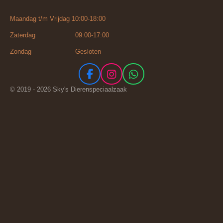
Maandag t/m Vrijdag 10:00-18:00
Zaterdag 09:00-17:00
Zondag Gesloten
F
I
W
a
n
h
© 2019 - 2026 Sky's Dierenspeciaalzaak
c
s
a
e
t
t
b
a
s
o
g
A
o
r
p
k
a
p
m