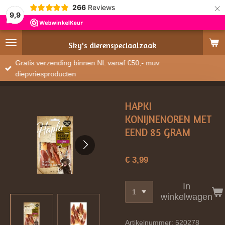
×
266
Reviews
9,9
Sky's
dierenspeciaalzaak
Gratis verzending binnen NL vanaf €50,- muv
diepvriesproducten
HAPKI
KONIJNENOREN MET
EEND 85 GRAM
€ 3,99
In
winkelwagen
Artikelnummer:
520278