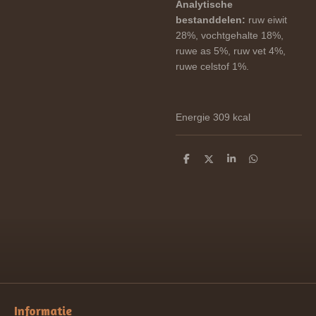
Analytische
bestanddelen:
ruw eiwit
28%, vochtgehalte 18%,
ruwe as 5%, ruw vet 4%,
ruwe celstof 1%.
Energie 309 kcal
D
D
S
D
e
e
h
e
l
e
a
l
e
l
r
e
n
e
n
Informatie