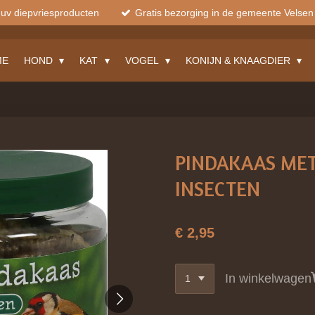
muv diepvriesproducten
Gratis bezorging in de gemeente Velsen
ME
HOND
KAT
VOGEL
KONIJN & KNAAGDIER
PINDAKAAS MET
INSECTEN
€ 2,95
In winkelwagen