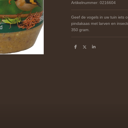
Artikelnummer:
0216604
Geef de vogels in uw tuin iets
pindakaas met larven en insecte
350 gram.
D
D
S
e
e
h
l
e
a
e
l
r
n
e