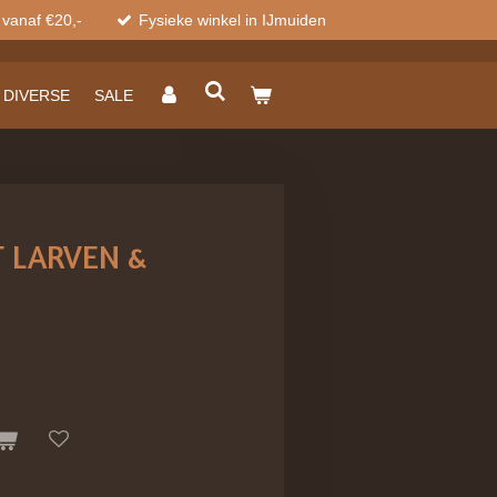
 vanaf €20,-
Fysieke winkel in IJmuiden
DIVERSE
SALE
 LARVEN &