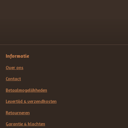
e
e
h
e
l
e
a
l
e
l
r
e
n
e
n
Informatie
Over ons
Contact
Betaalmogelijkheden
Levertijd & verzendkosten
Retourneren
Garantie & klachten