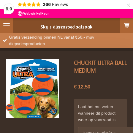
×
266
Reviews
9,9
Sky's
dierenspeciaalzaak
Gratis verzending binnen NL vanaf €50,- muv
diepvriesproducten
CHUCKIT ULTRA BALL
MEDIUM
€ 12,50
Laat het me weten
wanneer dit product
weer op voorraad is.