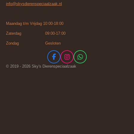
info@skysdierenspeciaalzaak.nl
Maandag t/m Vrijdag 10:00-18:00
Zaterdag 09:00-17:00
Zondag Gesloten
F
I
W
a
n
h
© 2019 - 2026 Sky's Dierenspeciaalzaak
c
s
a
e
t
t
b
a
s
o
g
A
o
r
p
k
a
p
m