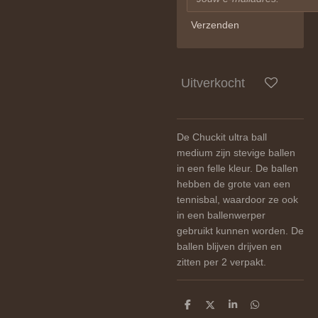
Verzenden
Uitverkocht
De Chuckit ultra ball
medium zijn stevige ballen
in een felle kleur. De ballen
hebben de grote van een
tennisbal, waardoor ze ook
in een ballenwerper
gebruikt kunnen worden. De
ballen blijven drijven en
zitten per 2 verpakt.
D
D
S
D