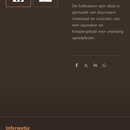
De halloween spin aliza is
gemaakt van duurzaam
materiaal en voorzien van
een squeaker en
knispergeluid voor urenlang
speelplezier.
D
D
S
D
e
e
h
e
l
e
a
l
e
l
r
e
n
e
n
Informatie