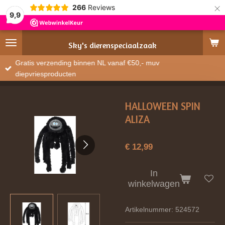
×
266
Reviews
9,9
Sky's
dierenspeciaalzaak
Gratis verzending binnen NL vanaf €50,- muv
diepvriesproducten
HALLOWEEN SPIN
ALIZA
€ 12,99
In
winkelwagen
Artikelnummer:
524572