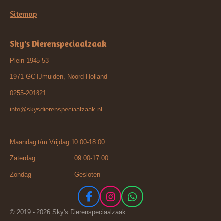
Sitemap
Sky's Dierenspeciaalzaak
Plein 1945 53
1971 GC IJmuiden, Noord-Holland
0255-201821
info@skysdierenspeciaalzaak.nl
Maandag t/m Vrijdag 10:00-18:00
Zaterdag 09:00-17:00
Zondag Gesloten
F
I
W
a
n
h
© 2019 - 2026 Sky's Dierenspeciaalzaak