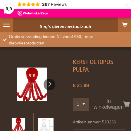
×
267
Reviews
9,9
Sky's
dierenspeciaalzaak
Gratis verzending binnen NL vanaf €50,- muv
diepvriesproducten
KERST OCTOPUS
PULPA
€ 21,99
In
winkelwagen
Artikelnummer:
523236