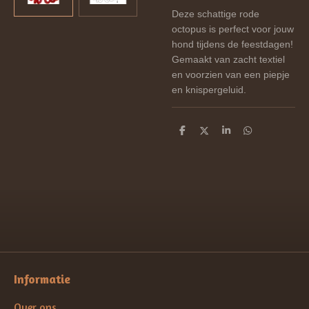
Deze schattige rode
octopus is perfect voor jouw
hond tijdens de feestdagen!
Gemaakt van zacht textiel
en voorzien van een piepje
en knispergeluid.
D
D
S
D
e
e
h
e
l
e
a
l
e
l
r
e
n
e
n
Informatie
Over ons