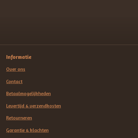
l
e
a
l
e
l
r
e
n
e
n
Informatie
Over ons
Contact
Betaalmogelijkheden
Levertijd & verzendkosten
Retourneren
Garantie & klachten