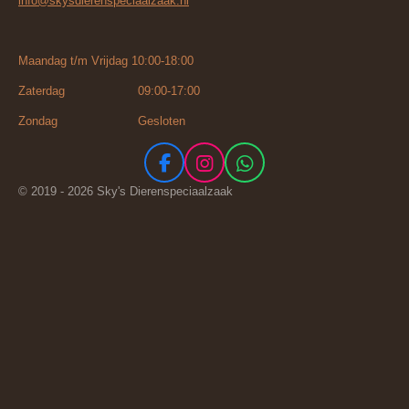
info@skysdierenspeciaalzaak.nl
Maandag t/m Vrijdag 10:00-18:00
Zaterdag 09:00-17:00
Zondag Gesloten
F
I
W
a
n
h
© 2019 - 2026 Sky's Dierenspeciaalzaak
c
s
a
e
t
t
b
a
s
o
g
A
o
r
p
k
a
p
m