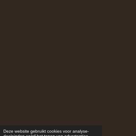
Deze website gebruikt cookies voor analyse-
doeleinden en/of het tonen van advertenties.