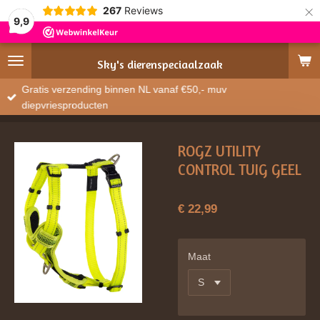
×
267
Reviews
9,9
Sky's
dierenspeciaalzaak
Gratis verzending binnen NL vanaf €50,- muv
diepvriesproducten
ROGZ UTILITY
CONTROL TUIG GEEL
€ 22,99
Maat