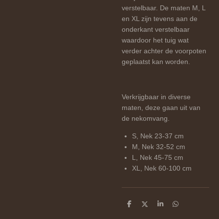
verstelbaar. De maten M, L
en XL zijn tevens aan de
onderkant verstelbaar
waardoor het tuig wat
verder achter de voorpoten
geplaatst kan worden.
Verkrijgbaar in diverse
maten, deze gaan uit van
de nekomvang.
S, Nek 23-37 cm
M, Nek
32-52 cm
L, Nek
45-75 cm
XL, Nek
60-100 cm
D
D
S
D
e
e
h
e