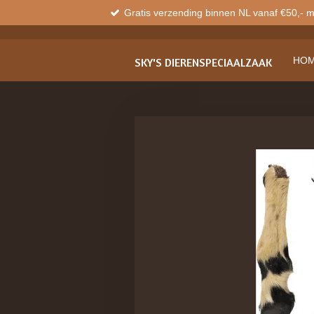
Gratis verzending binnen NL vanaf €50,- 
Ga
direct
naar
de
HO
SKY'S
DIERENSPECIAALZAAK
hoofdinhoud