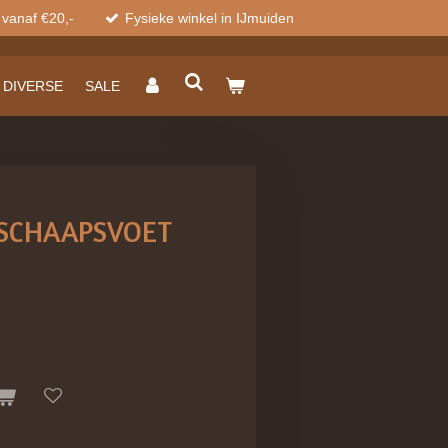
 vanaf €20,-
Fysieke winkel in IJmuiden
DIVERSE
SALE
 SCHAAPSVOET