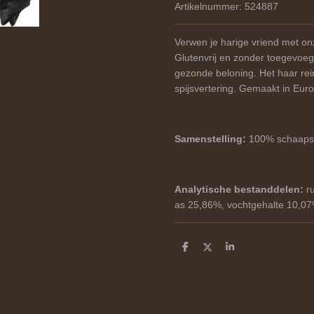
Artikelnummer:
524887
Verwen je harige vriend met o
Glutenvrij en zonder toegevoeg
gezonde beloning. Het haar rein
spijsvertering. Gemaakt in Eur
Samenstelling:
100% schaaps
Analytische bestanddelen:
r
as 25,86%, vochtgehalte 10,07
D
D
S
e
e
h
l
e
a
e
l
r
n
e