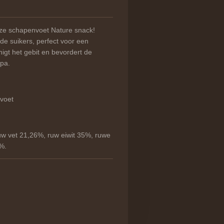
nze schapenvoet Nature snack!
de suikers, perfect voor een
igt het gebit en bevordert de
opa.
voet
uw vet 21,26%, ruw eiwit 35%, ruwe
%.