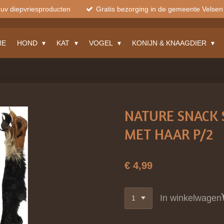
muv diepvriesproducten
Gratis bezorging in de gemeente Velsen
ME
HOND
KAT
VOGEL
KONIJN & KNAAGDIER
NATURE SNACK
MET HAAR P/2
€ 4,99
In winkelwagen