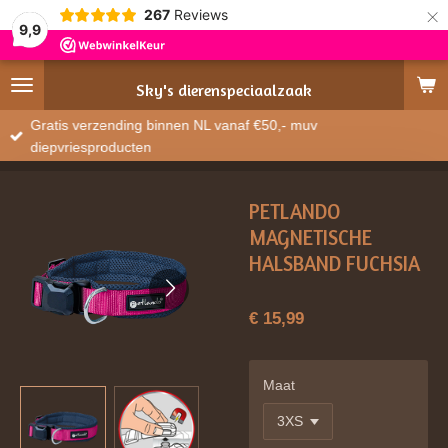
×
267
Reviews
9,9
Sky's
dierenspeciaalzaak
Gratis verzending binnen NL vanaf €50,- muv
diepvriesproducten
PETLANDO
MAGNETISCHE
HALSBAND FUCHSIA
€ 15,99
Maat