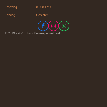
Zaterdag 09:00-17:00
Zondag Gesloten
F
I
W
a
n
h
© 2019 - 2026 Sky's Dierenspeciaalzaak
c
s
a
e
t
t
b
a
s
o
g
A
o
r
p
k
a
p
m