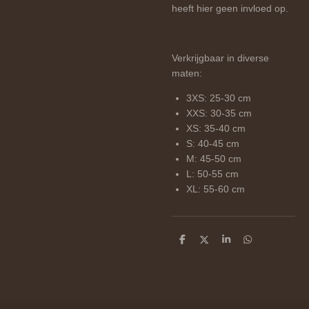
heeft hier geen invloed op.
Verkrijgbaar in diverse
maten:
3XS: 25-30 cm
XXS: 30-35 cm
XS: 35-40 cm
S: 40-45 cm
M: 45-50 cm
L: 50-55 cm
XL: 55-60 cm
D
D
S
D
e
e
h
e
l
e
a
l
e
l
r
e
n
e
n