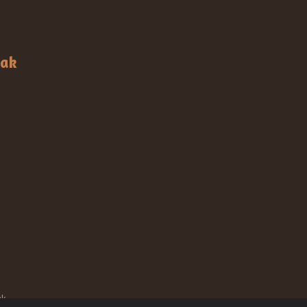
aak
ak