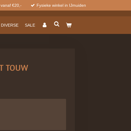
 vanaf €20,-
Fysieke winkel in IJmuiden
DIVERSE
SALE
ET TOUW