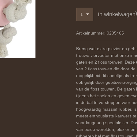
In winkelwagen
Artikelnummer:
0205465
Breng wat extra plezier en gebi
trouwe viervoeter met onze inn
gaten en 2 floss touwen! Deze 
van 2 floss touwen die door de 
mogelijkheid dit speeltje als tr
ook gelijk door gebitsverzorgi
van de floss touwen. De gaten i
tijdens het spelen en geven ev
in de bal te verstoppen voor n
hoogwaardig massief rubber, is
meest enthousiaste kauwers te 
voor langdurig speelplezier. Du
van beide werelden, plezier en
rubberen bal met flosstouwen. 