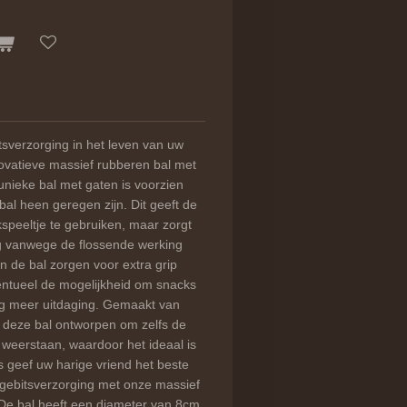
tsverzorging in het leven van uw
ovatieve massief rubberen bal met
unieke bal met gaten is voorzien
bal heen geregen zijn. Dit geeft de
ekspeeltje te gebruiken, maar zorgt
ng vanwege de flossende werking
n de bal zorgen voor extra grip
entueel de mogelijkheid om snacks
og meer uitdaging. Gemaakt van
 deze bal ontworpen om zelfs de
weerstaan, waardoor het ideaal is
s geef uw harige vriend het beste
 gebitsverzorging met onze massief
De bal heeft een diameter van 8cm.