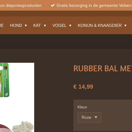
muv diepvriesproducten
Gratis bezorging in de gemeente Velsen
ME
HOND
KAT
VOGEL
KONIJN & KNAAGDIER
RUBBER BAL M
€ 14,99
Kleur