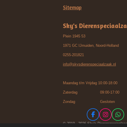
Sitemap
Sky's Dierenspeciaalz
Plein 1945 53
1971 GC IJmuiden, Noord-Holland
0255-201821
info@skysdierenspeciaalzaak.nl
Maandag t/m Vrijdag 10:00-18:00
Zaterdag 09:00-17:00
Zondag Gesloten
F
I
W
a
n
h
© 2019 - 2026 Sky's Dierenspeciaalza