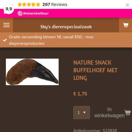
×
267
Reviews
9,9
Sky's
dierenspeciaalzaak
Gratis verzending binnen NL vanaf €50,- muv
diepvriesproducten
NATURE SNACK
BUFFELHOEF MET
LONG
€ 1,75
In
winkelwagen
Artikelnummer:
523838