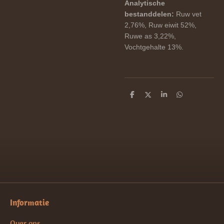
Analytische
bestanddelen:
Ruw vet
2,76%, Ruw eiwit 52%,
Ruwe as 3,22%,
Vochtgehalte 13%.
D
D
S
D
e
e
h
e
l
e
a
l
e
l
r
e
n
e
n
Informatie
Over ons