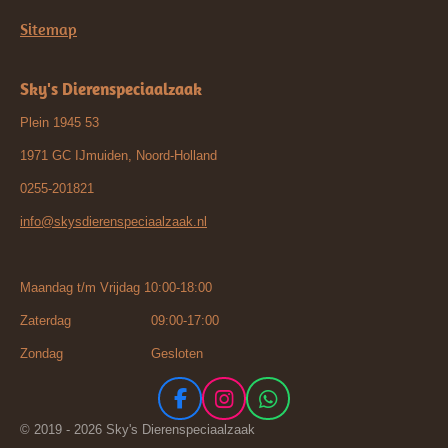
Sitemap
Sky's Dierenspeciaalzaak
Plein 1945 53
1971 GC IJmuiden, Noord-Holland
0255-201821
info@skysdierenspeciaalzaak.nl
Maandag t/m Vrijdag 10:00-18:00
Zaterdag 09:00-17:00
Zondag Gesloten
F
I
W
a
n
h
© 2019 - 2026 Sky's Dierenspeciaalzaak