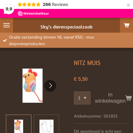
×
266
Reviews
9,9
Sky's
dierenspeciaalzaak
Gratis verzending binnen NL vanaf €50,- muv
diepvriesproducten
NITZ MUIS
€ 5,50
In
winkelwagen
Artikelnummer:
561831
Dit speelgoed is echt een