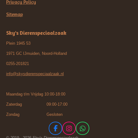
Privacy Policy
Sitemap
Sky's Dierenspeciaalzaak
Plein 1945 53
1971 GC IJmuiden, Noord-Holland
0255-201821
info@skysdierenspeciaalzaak.nl
Maandag t/m Vrijdag 10:00-18:00
Zaterdag 09:00-17:00
Zondag Gesloten
F
I
W
a
n
h
© 2019 - 2026 Sky's Dierenspeciaalzaak