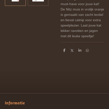
must-have voor jouw kat!
De Nitz muis in vrolijk oranje
is gemaakt van zacht textiel
en bevat catnip voor extra
speelplezier. Laat jouw kat
lekker ravotten en jagen
met dit leuke speeltje!
D
D
S
D
e
e
h
e
l
e
a
l
e
l
r
e
n
e
n
Informatie