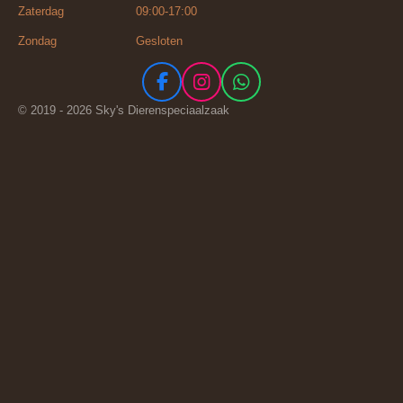
Zaterdag 09:00-17:00
Zondag Gesloten
F
I
W
a
n
h
© 2019 - 2026 Sky's Dierenspeciaalzaak
c
s
a
e
t
t
b
a
s
o
g
A
o
r
p
k
a
p
m