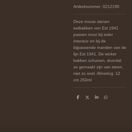
Artikelnummer:
0212190
Deze mooie stenen
eetbakken van Est 1941
passen mooi bij ieder
interieur en bij de
bijpassende manden van de
lijn Est 1941. De wicker
bakken schuiven, doordat
ze gemaakt zijn van steen,
niet zo snel. Afmeting: 12
cm 250ml
D
D
S
D
e
e
h
e
l
e
a
l
e
l
r
e
n
e
n