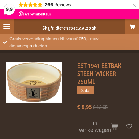
×
266
Reviews
9,9
Sky's
dierenspeciaalzaak
Gratis verzending binnen NL vanaf €50,- muv
diepvriesproducten
EST 1941 EETBAK
STEEN WICKER
250ML
Sale!
€ 9,95
€ 12,95
In
winkelwagen