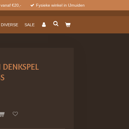
 vanaf €20,-
Fysieke winkel in IJmuiden
DIVERSE
SALE
 DENKSPEL
S