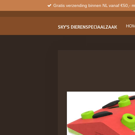
Gratis verzending binnen NL vanaf €50,- 
Ga
direct
naar
de
HO
SKY'S
DIERENSPECIAALZAAK
hoofdinhoud