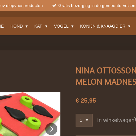
muv diepvriesproducten
Gratis bezorging in de gemeente Velsen
ME
HOND
KAT
VOGEL
KONIJN & KNAAGDIER
NINA OTTOSSON
MELON MADNES
€ 25,95
In winkelwagen