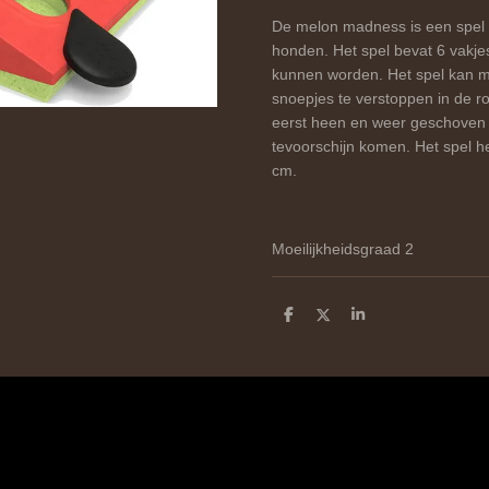
De melon madness is een spel i
honden. Het spel bevat 6 vakje
kunnen worden. Het spel kan m
snoepjes te verstoppen in de r
eerst heen en weer geschoven
tevoorschijn komen. Het spel h
cm.
Moeilijkheidsgraad 2
D
D
S
e
e
h
l
e
a
e
l
r
n
e