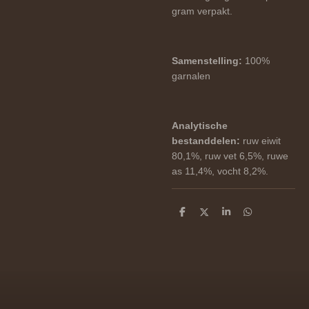
gram verpakt.
Samenstelling:
100%
garnalen
Analytische
bestanddelen:
ruw eiwit
80,1%, ruw vet 6,5%, ruwe
as 11,4%, vocht 8,2%.
D
D
S
D
e
e
h
e
l
e
a
l
e
l
r
e
n
e
n