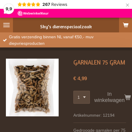
×
267
Reviews
9,9
Sky's
dierenspeciaalzaak
Gratis verzending binnen NL vanaf €50,- muv
diepvriesproducten
GARNALEN 75 GRAM
€ 4,99
In
winkelwagen
Artikelnummer:
12194
Gedroogde garnalen per 75